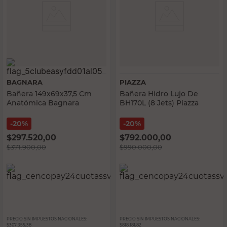
BAGNARA
PIAZZA
Bañera 149x69x37,5 Cm
Bañera Hidro Lujo De
Anatómica Bagnara
BH170L (8 Jets) Piazza
20%
20%
$
297.520,00
$
792.000,00
$
371.900,00
$
990.000,00
PRECIO SIN IMPUESTOS NACIONALES:
PRECIO SIN IMPUESTOS NACIONALES:
$307.355,38
$818.181,82