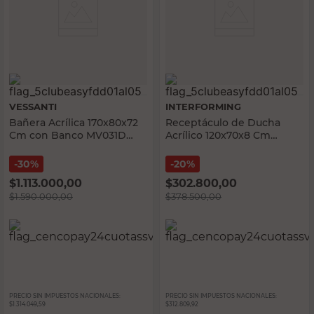
VESSANTI
INTERFORMING
Bañera Acrílica 170x80x72
Receptáculo de Ducha
Cm con Banco MV031D
Acrílico 120x70x8 Cm
Vessanti
Interforming
30%
20%
$
1.113.000,00
$
302.800,00
$
1.590.000,00
$
378.500,00
PRECIO SIN IMPUESTOS NACIONALES:
PRECIO SIN IMPUESTOS NACIONALES:
$1.314.049,59
$312.809,92