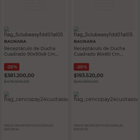
BAGNARA
BAGNARA
Receptáculo de Ducha
Receptáculo de Ducha
Cuadrado 90x90x8 Cm
Cuadrado 80x80 Cm
Acrílico Blanco Bagnara
Bagnara
20%
20%
$
381.200,00
$
193.520,00
$
476.500,00
$
241.900,00
PRECIO SIN IMPUESTOS NACIONALES:
PRECIO SIN IMPUESTOS NACIONALES:
$393.801,66
$199.917,36