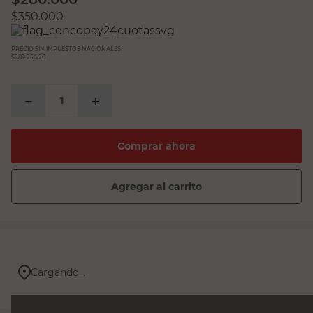
$
350.000
PRECIO SIN IMPUESTOS NACIONALES:
$289.256,20
－
＋
Comprar ahora
Agregar al carrito
Cargando...