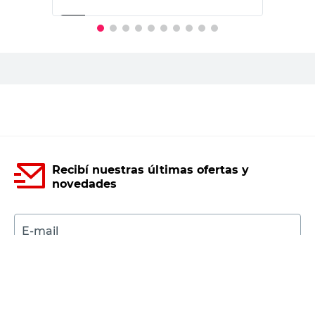
PRECIO SIN IMPUESTOS NACIONALES:
$289.256,20
Agregar al carrito
Recibí nuestras últimas ofertas y
novedades
E-mail
DNI