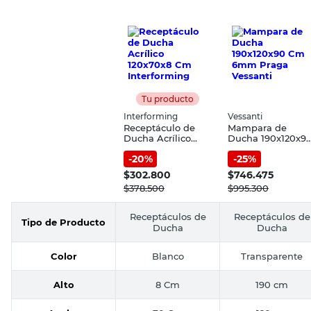
Tu producto
Interforming
Vessanti
Receptáculo de
Mampara de
Ducha Acrílico
Ducha 190x120x9
120x70x8 Cm
Cm 6mm Praga
-
20
%
-
25
%
Interforming
Vessanti
$
302.800
$
746.475
$
378.500
$
995.300
Receptáculos de
Receptáculos de
Tipo de Producto
Ducha
Ducha
Color
Blanco
Transparente
Alto
8 Cm
190 cm