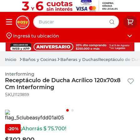
Buscar
Ingresá tu ubicación
muebles
Iniciá sesión
pintura
Baños y Cocinas
Bañeras y Duchas
Receptáculo de Duc
escritorio
Interforming
puertas
Receptáculo de Ducha Acrílico 120x70x8
Cm Interforming
placard
:
1123859
¡Ahorrás $
75.700
!
-
20
%
$
302.800