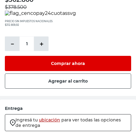
$
378.500
PRECIO SIN IMPUESTOS NACIONALES:
$312.809,92
－
＋
Comprar ahora
Agregar al carrito
Entrega
Ingresá tu
ubicación
para ver todas las opciones
de entrega