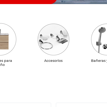
es para
Accesorios
Bañeras 
año