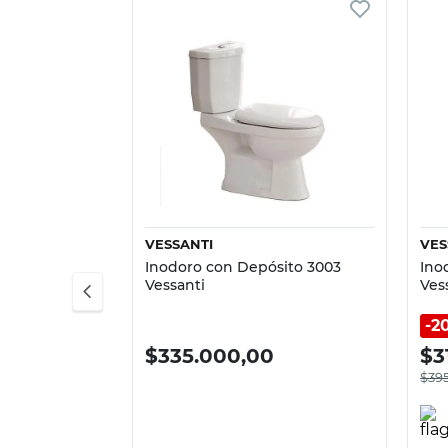
Vista rápida
VESSANTI
VES
Inodoro con Depósito 3003
Ino
Vessanti
Ves
2
$
335.000,00
$
3
$
39