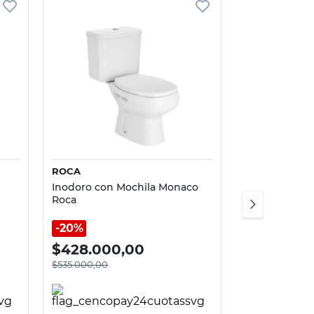
Vista rápida
ROCA
Inodoro con Mochila Monaco
Roca
20%
$
428.000,00
$
535.000,00