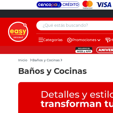
¿Qué estás buscando?
Categorías
Promociones
H
muebles
pintura
Baños y Cocinas
escritorio
Baños y Cocinas
puertas
placard
sillon
espejo