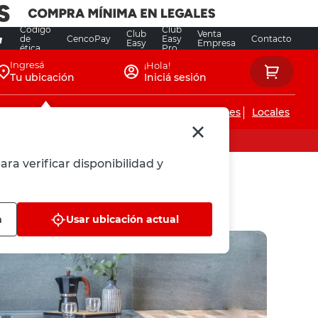
Código
Club
Club
Venta
de
CencoPay
Easy
Contacto
Easy
Empresa
ética
Pro
Ingresá
¡Hola!
Tu ubicación
Iniciá sesión
Servicios de instalaciones
Locales
ara verificar disponibilidad y
n
Usar ubicación actual