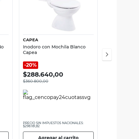
Vista rápida
CAPEA
No
Inodoro con Mochila Blanco
Capea
20%
$
288.640,00
$
360.800,00
PRECIO SIN IMPUESTOS NACIONALES:
$298.181,82
Agregar al carrito