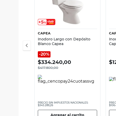
Vista rápida
CAPEA
CA
Inodoro Largo con Depósito
Ino
Blanco Capea
Cap
20%
$
334.240,00
$
1
$
417.800,00
PRECIO SIN IMPUESTOS NACIONALES:
PREC
$345.289,26
$106.
Agregar al carrito