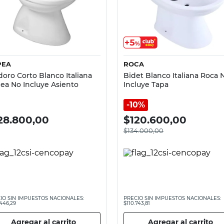
Vista rápida
Vista rápida
PEA
ROCA
doro Corto Blanco Italiana
Bidet Blanco Italiana Roca 
ea No Incluye Asiento
Incluye Tapa
10%
28.800,00
$
120.600,00
$
134.000,00
IO SIN IMPUESTOS NACIONALES:
PRECIO SIN IMPUESTOS NACIONALES:
446,29
$110.743,81
Agregar al carrito
Agregar al carrito