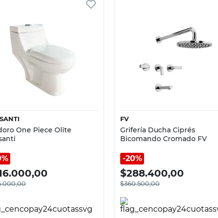
Vista rápida
Vista rápida
SANTI
FV
doro One Piece Olite
Grifería Ducha Ciprés
santi
Bicomando Cromado FV
0%
20%
16.000,00
$
288.400,00
5.000,00
$
360.500,00