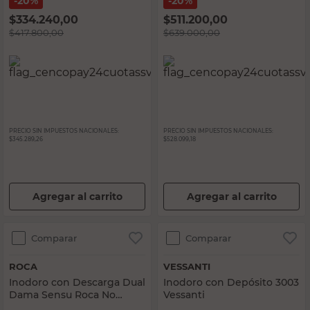
20%
20%
$
334.240,00
$
511.200,00
$
417.800,00
$
639.000,00
PRECIO SIN IMPUESTOS NACIONALES:
PRECIO SIN IMPUESTOS NACIONALES:
$345.289,26
$528.099,18
Agregar al carrito
Agregar al carrito
Comparar
Comparar
ROCA
VESSANTI
Inodoro con Descarga Dual
Inodoro con Depósito 3003
Dama Sensu Roca No
Vessanti
Incluye Deposito Ni