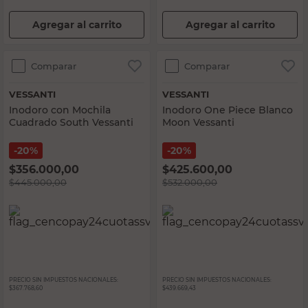
Agregar al carrito
Agregar al carrito
Comparar
Comparar
VESSANTI
VESSANTI
Inodoro con Mochila
Inodoro One Piece Blanco
Cuadrado South Vessanti
Moon Vessanti
20%
20%
$
356.000,00
$
425.600,00
$
445.000,00
$
532.000,00
PRECIO SIN IMPUESTOS NACIONALES:
PRECIO SIN IMPUESTOS NACIONALES:
$367.768,60
$439.669,43