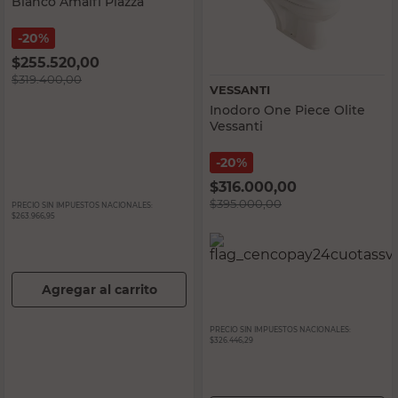
sillon
Blanco Amalfi Piazza
espejo
20%
$
255.520,00
sillas
$
319.400,00
VESSANTI
vanitory
Inodoro One Piece Olite
Vessanti
ceramica
20%
$
316.000,00
$
395.000,00
PRECIO SIN IMPUESTOS NACIONALES:
$263.966,95
Agregar al carrito
PRECIO SIN IMPUESTOS NACIONALES:
$326.446,29