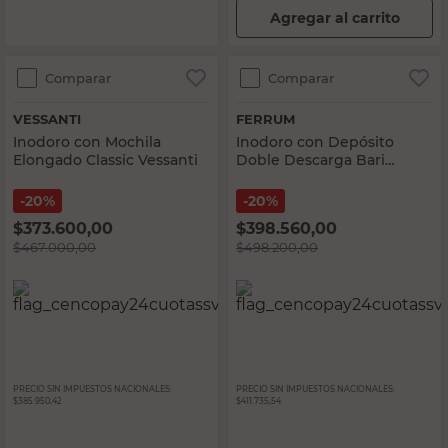
Agregar al carrito
Comparar
Comparar
VESSANTI
FERRUM
Inodoro con Mochila
Inodoro con Depósito
Elongado Classic Vessanti
Doble Descarga Bari
Ferrum
20%
20%
$
373.600,00
$
398.560,00
$
467.000,00
$
498.200,00
PRECIO SIN IMPUESTOS NACIONALES:
PRECIO SIN IMPUESTOS NACIONALES:
$385.950,42
$411.735,54