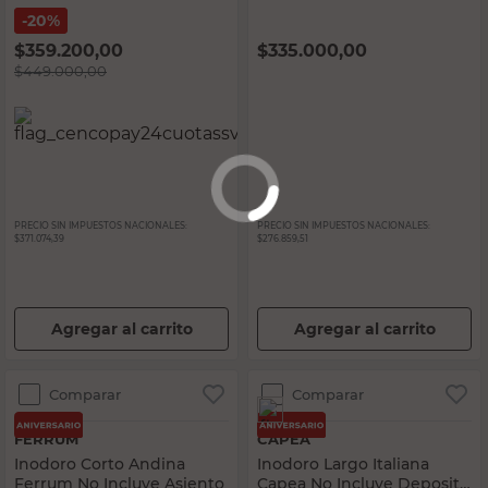
Asiento
20%
$
359.200,00
$
335.000,00
$
449.000,00
PRECIO SIN IMPUESTOS NACIONALES:
PRECIO SIN IMPUESTOS NACIONALES:
$371.074,39
$276.859,51
Agregar al carrito
Agregar al carrito
Comparar
Comparar
FERRUM
CAPEA
Inodoro Corto Andina
Inodoro Largo Italiana
Ferrum No Incluye Asiento
Capea No Incluye Deposito