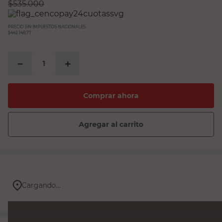
$
535.000
PRECIO SIN IMPUESTOS NACIONALES:
$442.148,77
－
＋
Comprar ahora
Agregar al carrito
Cargando...