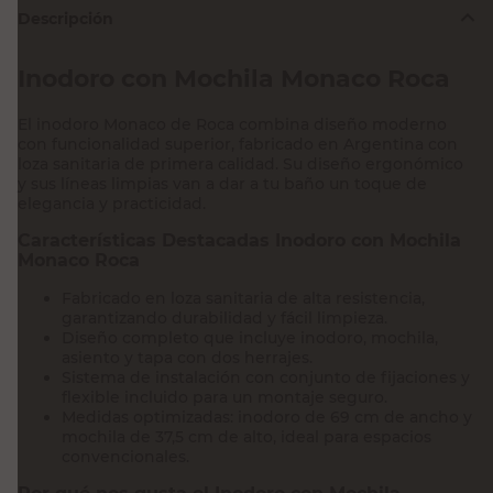
Descripción
Inodoro con Mochila Monaco Roca
El inodoro Monaco de Roca combina diseño moderno
con funcionalidad superior, fabricado en Argentina con
loza sanitaria de primera calidad. Su diseño ergonómico
y sus líneas limpias van a dar a tu baño un toque de
elegancia y practicidad.
Características Destacadas Inodoro con Mochila
Monaco Roca
Fabricado en loza sanitaria de alta resistencia,
garantizando durabilidad y fácil limpieza.
Diseño completo que incluye inodoro, mochila,
asiento y tapa con dos herrajes.
Sistema de instalación con conjunto de fijaciones y
flexible incluido para un montaje seguro.
Medidas optimizadas: inodoro de 69 cm de ancho y
mochila de 37,5 cm de alto, ideal para espacios
convencionales.