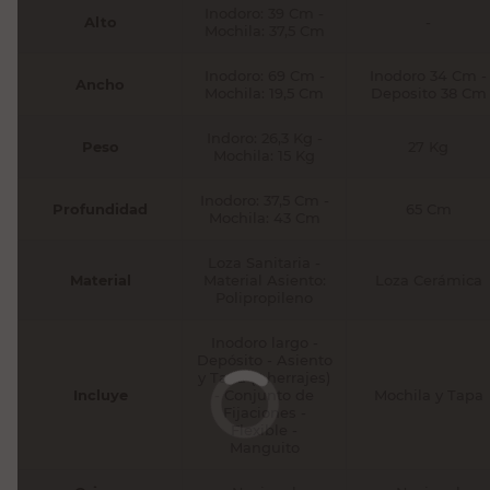
Inodoro: 39 Cm -
Alto
-
Mochila: 37,5 Cm
Inodoro: 69 Cm -
Inodoro 34 Cm -
Ancho
Mochila: 19,5 Cm
Deposito 38 Cm
Indoro: 26,3 Kg -
Peso
27 Kg
Mochila: 15 Kg
Inodoro: 37,5 Cm -
Profundidad
65 Cm
Mochila: 43 Cm
Loza Sanitaria -
Material
Material Asiento:
Loza Cerámica
Polipropileno
Inodoro largo -
Depósito - Asiento
y Tapa (2 herrajes)
Incluye
- Conjunto de
Mochila y Tapa
Fijaciones -
Flexible -
Manguito