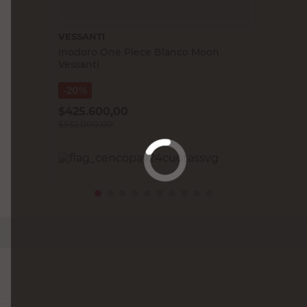
VESSANTI
Inodoro One Piece Blanco Moon
Vessanti
20%
$
425.600,00
$
532.000,00
PRECIO SIN IMPUESTOS NACIONALES:
$439.669,43
Agregar al carrito