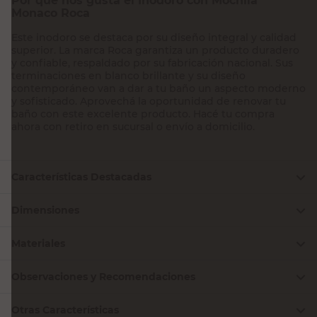
Por qué nos gusta el Inodoro con Mochila
Monaco Roca
Este inodoro se destaca por su diseño integral y calidad
superior. La marca Roca garantiza un producto duradero
y confiable, respaldado por su fabricación nacional. Sus
terminaciones en blanco brillante y su diseño
contemporáneo van a dar a tu baño un aspecto moderno
y sofisticado. Aprovechá la oportunidad de renovar tu
baño con este excelente producto. Hacé tu compra
ahora con retiro en sucursal o envío a domicilio.
Características Destacadas
Dimensiones
Materiales
Observaciones y Recomendaciones
Otras Características