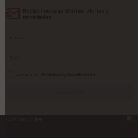
Recibí nuestras últimas ofertas y
novedades
E-mail
DNI
Acepto los
Términos y Condiciones.
Suscribirme
Compra Online