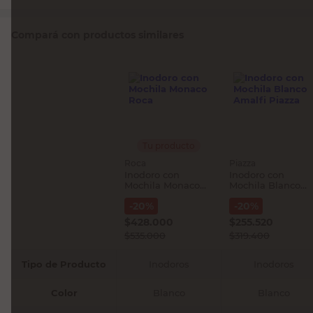
Compará con productos similares
Tu producto
Roca
Piazza
Inodoro con
Inodoro con
Mochila Monaco
Mochila Blanco
Roca
Amalfi Piazza
-
20
%
-
20
%
$
428.000
$
255.520
$
535.000
$
319.400
Tipo de Producto
Inodoros
Inodoros
Color
Blanco
Blanco