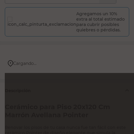
Agregamos un 10%
extra al total estimado
para cubrir posibles
quiebres o pérdidas.
Cargando...
Descripción
Cerámico para Piso 20x120 Cm
Marrón Avellana Pointer
Renovar los pisos de tu casa nunca fue tan fácil con este
cerámico Pointer de diseño elegante que simula la