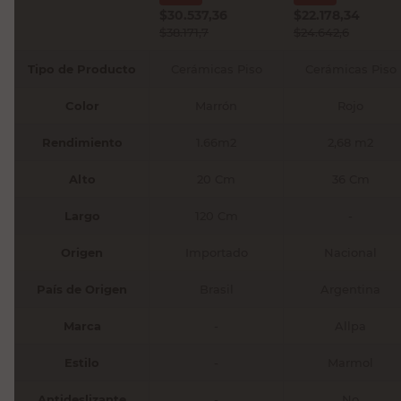
$
30.537,36
$
22.178,34
$
38.171,7
$
24.642,6
Tipo de Producto
Cerámicas Piso
Cerámicas Piso
Color
Marrón
Rojo
Rendimiento
1.66m2
2,68 m2
Alto
20 Cm
36 Cm
Largo
120 Cm
-
Origen
Importado
Nacional
País de Origen
Brasil
Argentina
Marca
-
Allpa
Estilo
-
Marmol
Antideslizante
-
No