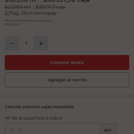
$
22.995
m²
|
$
38.171,7
caja
PRECIO SIN IMPUESTOS NACIONALES:
$19.004,13 M²
－
＋
Comprar ahora
Agregar al carrito
Calculá cuántas cajas necesitás
M² de la superficie a cubrir
m²