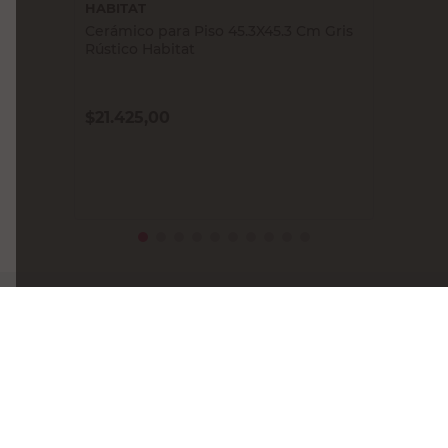
HABITAT
Cerámico para Piso 45.3X45.3 Cm Gris
Rústico Habitat
$
21.425,00
PRECIO SIN IMPUESTOS NACIONALES:
$7834,79 M²
Agregar al carrito
Recibí nuestras últimas ofertas y