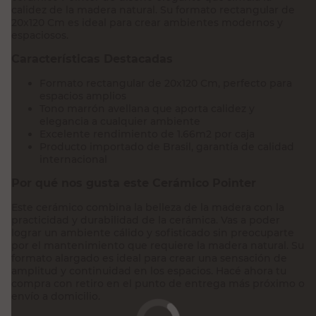
calidez de la madera natural. Su formato rectangular de
20x120 Cm es ideal para crear ambientes modernos y
espaciosos.
Características Destacadas
Formato rectangular de 20x120 Cm, perfecto para
espacios amplios
Tono marrón avellana que aporta calidez y
elegancia a cualquier ambiente
Excelente rendimiento de 1.66m2 por caja
Producto importado de Brasil, garantía de calidad
internacional
Por qué nos gusta este Cerámico Pointer
Este cerámico combina la belleza de la madera con la
practicidad y durabilidad de la cerámica. Vas a poder
lograr un ambiente cálido y sofisticado sin preocuparte
por el mantenimiento que requiere la madera natural. Su
formato alargado es ideal para crear una sensación de
amplitud y continuidad en los espacios. Hacé ahora tu
compra con retiro en el punto de entrega más próximo o
envío a domicilio.