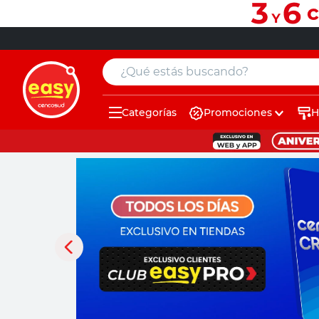
¿Qué estás buscando?
Categorías
Promociones
H
muebles
pintura
escritorio
puertas
placard
sillon
espejo