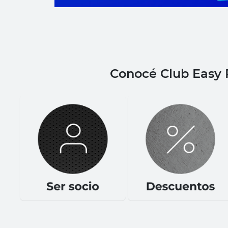
sillas
ceramica
vanitory
Conocé Club Easy 