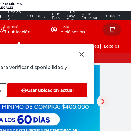
Código
Club
Club
Venta
de
CencoPay
Easy
Contacto
Easy
Empresa
ética
Pro
Ingresá
¡Hola!
Tu ubicación
Iniciá sesión
Servicios de instalaciones
Locales
ara verificar disponibilidad y
n
Usar ubicación actual