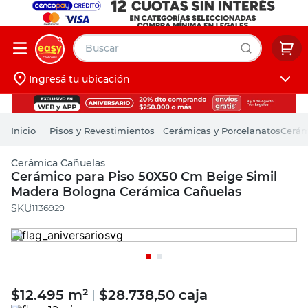
Buscar
Ingresá tu ubicación
muebles
Iniciá sesión
pintura
Pisos y Revestimientos
Cerámicas y Porcelanatos
Cerám
escritorio
Cerámica Cañuelas
puertas
Cerámico para Piso 50X50 Cm Beige Simil
Madera Bologna Cerámica Cañuelas
placard
:
1136929
$
12.495
m²
$
28.738,50
caja
|