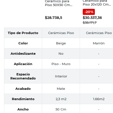
Cerámico para
Cerámico para
Piso 20x120 Cm
Piso 50X50 Cm
Marrón Avellana
Beige Simil
-
20
%
Pointer
Madera Bologna
Cerámica
$
28.738,5
$
30.537,36
Cañuelas
$
38.171,7
Tipo de Producto
Cerámicas Piso
Cerámicas Piso
Color
Beige
Marrón
Antideslizante
No
-
Aplicación
Piso - Muro
-
Espacio
Interior
-
Recomendado
Acabado
Mate
-
Rendimiento
2,3 m2
1.66m2
Ancho
50 Cm
-