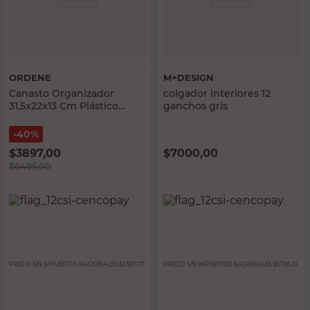
ORDENE
M+DESIGN
Canasto Organizador
colgador interiores 12
31,5x22x13 Cm Plástico
ganchos gris
Transparente Ordene
40%
$
3897,00
$
7000,00
$
6495,00
PRECIO SIN IMPUESTOS NACIONALES:
$5367,77
PRECIO SIN IMPUESTOS NACIONALES:
$5785,13