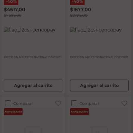
Cotidiana
40%
40%
$
4617,00
$
1677,00
$
7695,00
$
2795,00
PRECIO SIN IMPUESTOS NACIONALES:
$6359,51
PRECIO SIN IMPUESTOS NACIONALES:
$2309,92
Agregar al carrito
Agregar al carrito
Comparar
Comparar