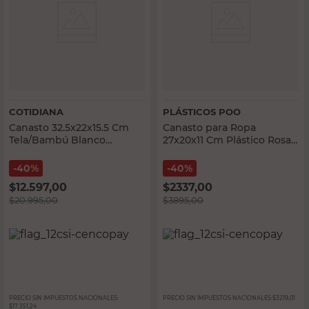
COTIDIANA
PLÁSTICOS POO
Canasto 32.5x22x15.5 Cm
Canasto para Ropa
Tela/Bambú Blanco
27x20x11 Cm Plástico Rosa
Cotidiana
Plasticos Poo
40%
40%
$
12.597,00
$
2337,00
$
20.995,00
$
3895,00
PRECIO SIN IMPUESTOS NACIONALES:
PRECIO SIN IMPUESTOS NACIONALES:
$3219,01
$17.351,24