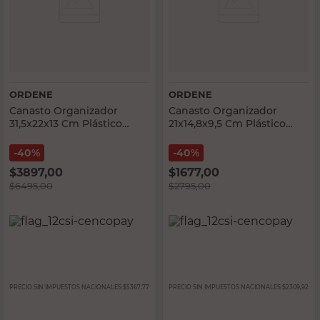
ORDENE
ORDENE
Canasto Organizador
Canasto Organizador
31,5x22x13 Cm Plástico
21x14,8x9,5 Cm Plástico
Blanco Ordene
Transparente Ordene
40%
40%
$
3897,00
$
1677,00
$
6495,00
$
2795,00
PRECIO SIN IMPUESTOS NACIONALES:
$5367,77
PRECIO SIN IMPUESTOS NACIONALES:
$2309,92