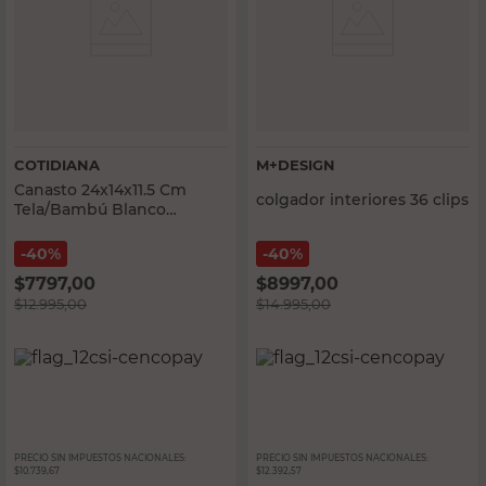
COTIDIANA
M+DESIGN
Canasto 24x14x11.5 Cm
colgador interiores 36 clips
Tela/Bambú Blanco
Cotidiana
40%
40%
$
7797,00
$
8997,00
$
12.995,00
$
14.995,00
PRECIO SIN IMPUESTOS NACIONALES:
PRECIO SIN IMPUESTOS NACIONALES:
$10.739,67
$12.392,57