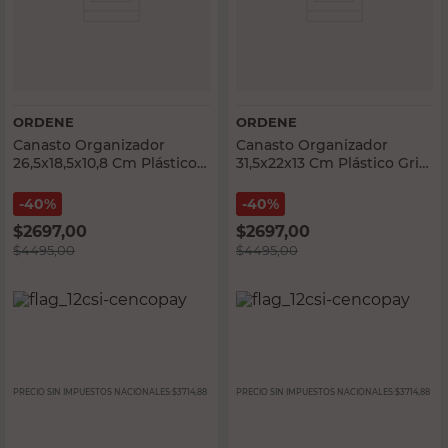
ORDENE
ORDENE
Canasto Organizador
Canasto Organizador
26,5x18,5x10,8 Cm Plástico
31,5x22x13 Cm Plástico Gris
Transparente Ordene
Ordene
40%
40%
$
2697,00
$
2697,00
$
4495,00
$
4495,00
PRECIO SIN IMPUESTOS NACIONALES:
$3714,88
PRECIO SIN IMPUESTOS NACIONALES:
$3714,88