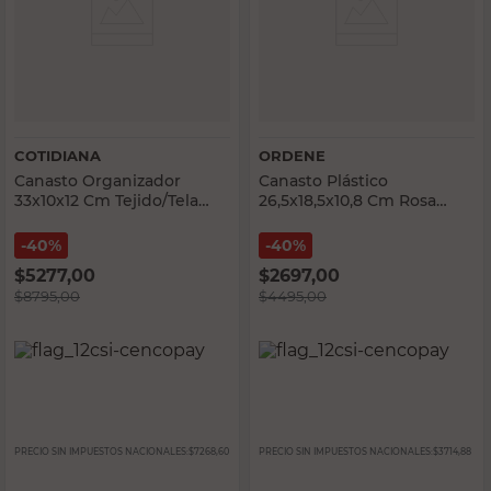
COTIDIANA
ORDENE
Canasto Organizador
Canasto Plástico
33x10x12 Cm Tejido/Tela
26,5x18,5x10,8 Cm Rosa
Marfil Cotidiana
Ordene
40%
40%
$
5277,00
$
2697,00
$
8795,00
$
4495,00
PRECIO SIN IMPUESTOS NACIONALES:
$7268,60
PRECIO SIN IMPUESTOS NACIONALES:
$3714,88