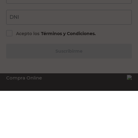
DNI
Acepto los
Términos y Condiciones.
Suscribirme
Compra Online
Easy
Ayuda