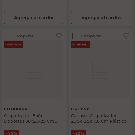
Agregar al carrito
Agregar al carrito
Comparar
Comparar
COTIDIANA
ORDENE
Organizador Baño
Canasto Organizador
Deportes 38x26x25 Cm
26,5x18,5x10,8 Cm Plástico
Poliéster Multicolor
Blanco Ordene
Cotidiana
40%
40%