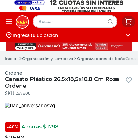
Buscar
Ingresá tu ubicación
muebles
Iniciá sesión
pintura
Organización y Limpieza
Organizadores de baño
Canas
escritorio
Ordene
puertas
Canasto Plástico 26,5x18,5x10,8 Cm Rosa
Ordene
placard
:
1287808
¡Ahorrás $
1798
!
-
40
%
$
2697