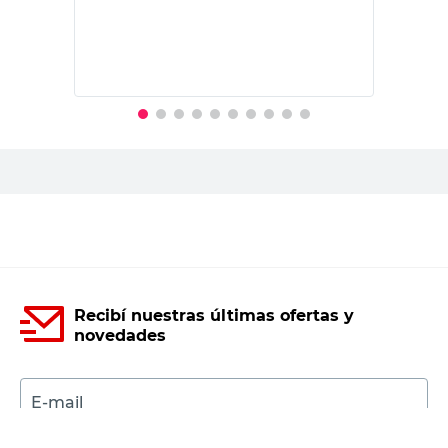
$
15.995,00
PRECIO SIN IMPUESTOS NACIONALES:
$13.219,01
Agregar al carrito
Recibí nuestras últimas ofertas y
novedades
E-mail