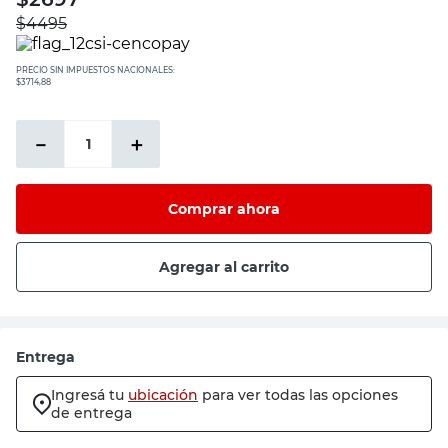
$
4495
PRECIO SIN IMPUESTOS NACIONALES:
$3714,88
－
＋
Comprar ahora
Agregar al carrito
Entrega
Ingresá tu
ubicación
para ver todas las opciones
de entrega