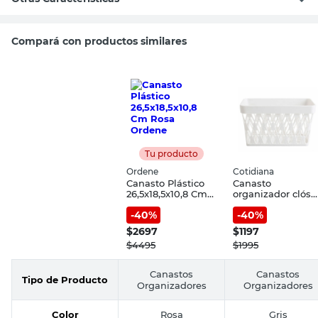
Compará con productos similares
Tu producto
Ordene
Cotidiana
Canasto Plástico
Canasto
26,5x18,5x10,8 Cm
organizador clóse
Rosa Ordene
1.5 lt
-
40
%
-
40
%
$
2697
$
1197
$
4495
$
1995
Canastos
Canastos
Tipo de Producto
Organizadores
Organizadores
Color
Rosa
Gris