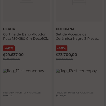
DEKHA
COTIDIANA
Cortina de Baño Algodón
Set de Accesorios
Rosa 180X180 Cm Deco1039
Cerámica Negro 3 Piezas
Dekha
Cotidiana
40%
40%
$
29.637,00
$
23.700,00
$
49.395,00
$
39.500,00
PRECIO SIN IMPUESTOS NACIONALES:
PRECIO SIN IMPUESTOS NACIONALES:
$40.822,32
$32.644,63