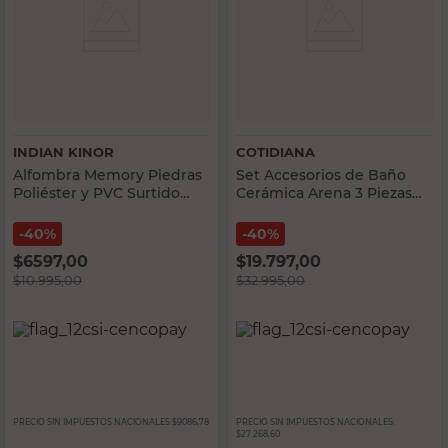
INDIAN KINOR
COTIDIANA
Alfombra Memory Piedras
Set Accesorios de Baño
Poliéster y PVC Surtido
Cerámica Arena 3 Piezas
40x60 Cm Indian Kinor
Cotidiana
40%
40%
$
6597,00
$
19.797,00
$
10.995,00
$
32.995,00
PRECIO SIN IMPUESTOS NACIONALES:
$9086,78
PRECIO SIN IMPUESTOS NACIONALES:
$27.268,60