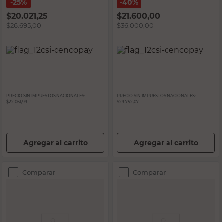
25%
40%
$
20.021,25
$
21.600,00
$
26.695,00
$
36.000,00
PRECIO SIN IMPUESTOS NACIONALES:
PRECIO SIN IMPUESTOS NACIONALES:
$22.061,99
$29.752,07
Agregar al carrito
Agregar al carrito
Comparar
Comparar