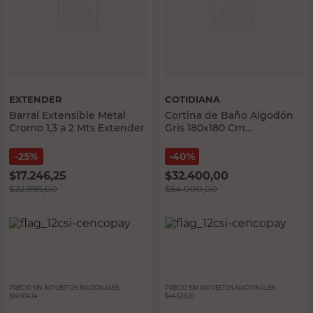
EXTENDER
COTIDIANA
Barral Extensible Metal
Cortina de Baño Algodón
Cromo 1,3 a 2 Mts Extender
Gris 180x180 Cm
Estampado Cotidiana
25%
40%
$
17.246,25
$
32.400,00
$
22.995,00
$
54.000,00
PRECIO SIN IMPUESTOS NACIONALES:
PRECIO SIN IMPUESTOS NACIONALES:
$19.004,14
$44.628,10