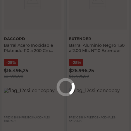
DACCORD
EXTENDER
Barral Acero Inoxidable
Barral Aluminio Negro 1.30
Plateado 110 a 200 Cm
a 2.00 Mts N°10 Extender
Extensible Daccord
25%
25%
$
16.496,25
$
26.996,25
$
21.995,00
$
35.995,00
PRECIO SIN IMPUESTOS NACIONALES:
PRECIO SIN IMPUESTOS NACIONALES:
$18.177,69
$29.747,94