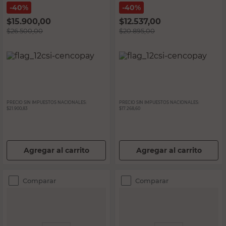
40%
40%
$
15.900,00
$
12.537,00
$
26.500,00
$
20.895,00
PRECIO SIN IMPUESTOS NACIONALES:
PRECIO SIN IMPUESTOS NACIONALES:
$21.900,83
$17.268,60
Agregar al carrito
Agregar al carrito
Comparar
Comparar