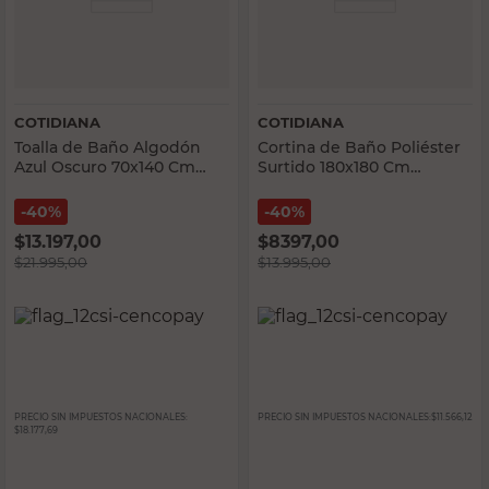
COTIDIANA
COTIDIANA
Toalla de Baño Algodón
Cortina de Baño Poliéster
Azul Oscuro 70x140 Cm
Surtido 180x180 Cm
Melange Cotidiana
Dinosaurio Cotidiana
40%
40%
$
13.197,00
$
8397,00
$
21.995,00
$
13.995,00
PRECIO SIN IMPUESTOS NACIONALES:
PRECIO SIN IMPUESTOS NACIONALES:
$11.566,12
$18.177,69