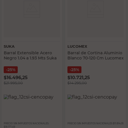
SUKA
LUCOMEX
Barral Extensible Acero
Barral de Cortina Aluminio
Negro 1.04 a 1.93 Mts Suka
Blanco 70-120 Cm Lucomex
25%
25%
$
16.496,25
$
10.721,25
$
21.995,00
$
14.295,00
PRECIO SIN IMPUESTOS NACIONALES:
PRECIO SIN IMPUESTOS NACIONALES:
$11.814,05
$18.177,69