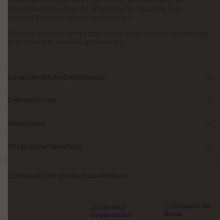
diferentes espacios. Es un producto nacional que
combina practicidad y durabilidad.
Hacé tu compra ahora con retiro en el punto de entrega
más próximo o envío a domicilio.
Características Destacadas
Dimensiones
Materiales
Otras Características
Compará con productos similares