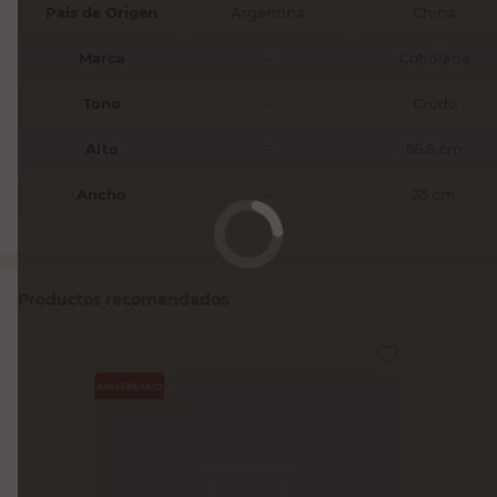
País de Origen
Argentina
China
Marca
-
Cotidiana
Tono
-
Crudo
Alto
-
56,8 cm
Ancho
-
35 cm
Productos recomendados