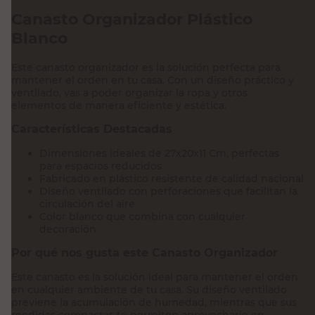
Canasto Organizador Plástico
Blanco
Este canasto organizador es la solución perfecta para
mantener el orden en tu casa. Con un diseño práctico y
ventilado, vas a poder organizar la ropa y otros
elementos de manera eficiente y estética.
Características Destacadas
Dimensiones ideales de 27x20x11 Cm, perfectas
para espacios reducidos
Fabricado en plástico resistente de calidad nacional
Diseño ventilado con perforaciones que facilitan la
circulación del aire
Color blanco que combina con cualquier
decoración
Por qué nos gusta este Canasto Organizador
Este canasto es la solución ideal para mantener el orden
en cualquier ambiente de tu casa. Su diseño ventilado
previene la acumulación de humedad, mientras que sus
medidas compactas te permiten aprovecharlo en