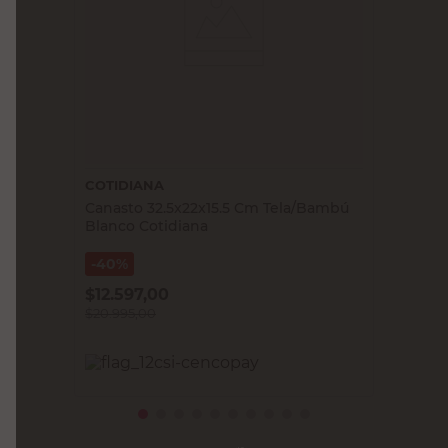
COTIDIANA
Canasto 32.5x22x15.5 Cm Tela/Bambú
Blanco Cotidiana
40%
$
12.597,00
$
20.995,00
PRECIO SIN IMPUESTOS NACIONALES:
$17.351,24