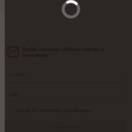
Agregar al carrito
Recibí nuestras últimas ofertas y
novedades
E-mail
DNI
Acepto los
Términos y Condiciones.
Suscribirme