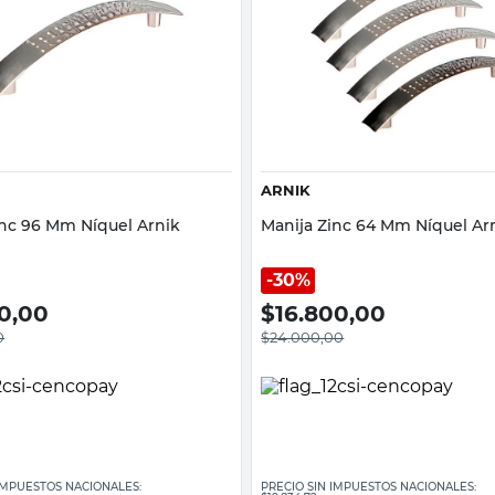
Vista rápida
Vista rápida
ARNIK
inc 96 Mm Níquel Arnik
Manija Zinc 64 Mm Níquel Ar
30%
00,00
$
16.800,00
0
$
24.000,00
 IMPUESTOS NACIONALES:
PRECIO SIN IMPUESTOS NACIONALES: