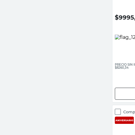
$
9995
PRECIO SIN
$8260,34
Comp