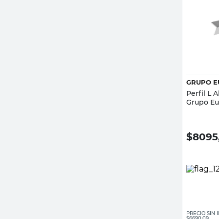
GRUPO E
Perfil L 
Grupo Eu
$
8095
PRECIO SIN
$6690,09