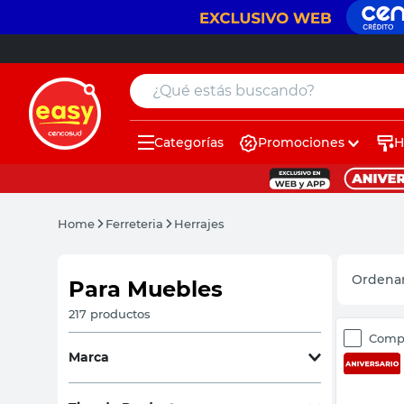
¿Qué estás buscando?
Categorías
Promociones
H
muebles
pintura
Home
Ferreteria
Herrajes
escritorio
puertas
Para Muebles
placard
217
productos
Comp
sillon
Marca
espejo
Arnik
(
8
)