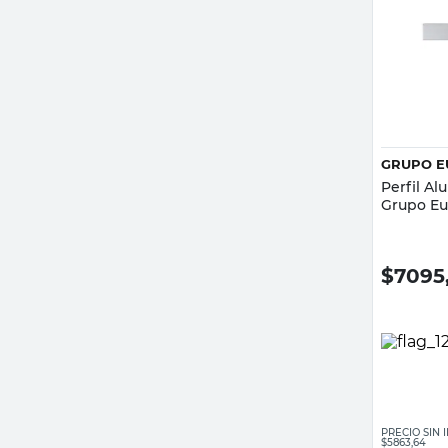
GRUPO E
Perfil Al
Grupo Eu
$
7095
PRECIO SIN
$5863,64