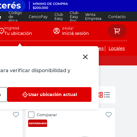
Código
Club
Club
Venta
de
CencoPay
Easy
Contacto
Easy
Empresa
ética
Pro
Ingresá
¡Hola!
Tu ubicación
Iniciá sesión
Servicios de instalaciones
Locales
ara verificar disponibilidad y
n
Usar ubicación actual
Comparar