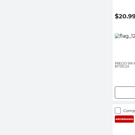
$
20.9
PRECIO SIN
$17.351,24
Comp