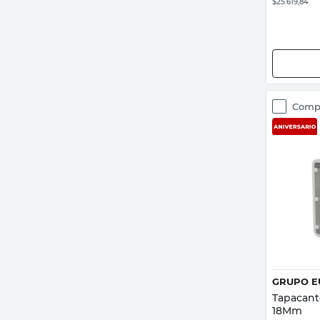
$25.619,84
Comp
GRUPO E
Tapacant
18Mm