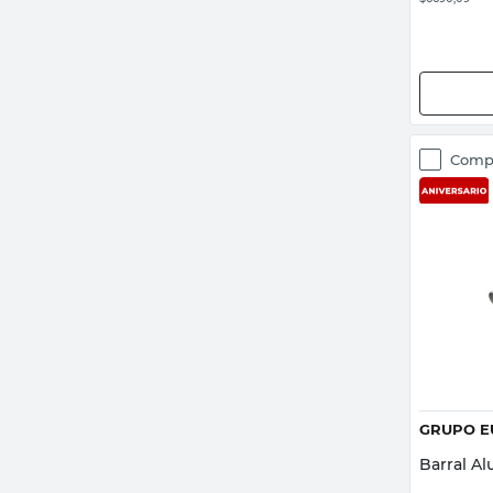
Comp
GRUPO E
Barral Al