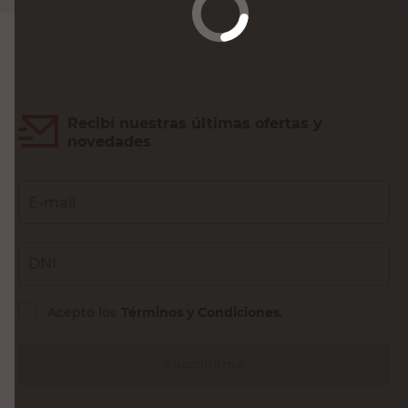
Agregar al carrito
Recibí nuestras últimas ofertas y
novedades
E-mail
DNI
Acepto los
Términos y Condiciones.
Suscribirme