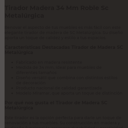
Tirador Madera 34 Mm Roble Sc
Metalúrgica
Renovar el aspecto de tus muebles es más fácil con este
elegante tirador de madera de SC Metalúrgica. Su diseño
aporta un toque de calidez y estilo a tus espacios.
Características Destacadas Tirador de Madera SC
Metalúrgica
Fabricado en madera resistente
Medida de 34 mm, ideal para muebles de
diferentes tamaños
Diseño versátil que combina con distintos estilos
de decoración
Producto nacional de calidad garantizada
Modelo Miramar, que aporta un toque de distinción
Por qué nos gusta el Tirador de Madera SC
Metalúrgica
Este tirador es la opción perfecta para darle un toque de
renovación a tus muebles. Su construcción en madera y
su diseño funcional te aseguran durabilidad y practicidad