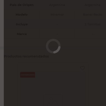
País de Origen
Argentina
Argentina
Modelo
Miramar
Barral Recto
Incluye
-
2 Tornillos
Marca
-
-
Productos recomendados