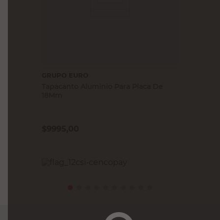
GRUPO EURO
Tapacanto Aluminio Para Placa De
18Mm
$
9995,00
PRECIO SIN IMPUESTOS NACIONALES:
$8260,34