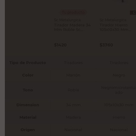
Tu producto
Sc Metalurgica
Sc Metalurgica
Tirador Madera 34
Tirador Hierro
Mm Roble Sc
105x10x30 Mm
Metalurgica
Negromicrotextur
do Sc Metalurgica
$
1420
$
3760
Tipo de Producto
Tiradores
Tiradores
Color
Marrón
Negro
Negromicrotextu
Tono
Roble
ado
Dimension
34 mm
105x10x30 mm
Material
Madera
Hierro
Origen
Nacional
Nacional