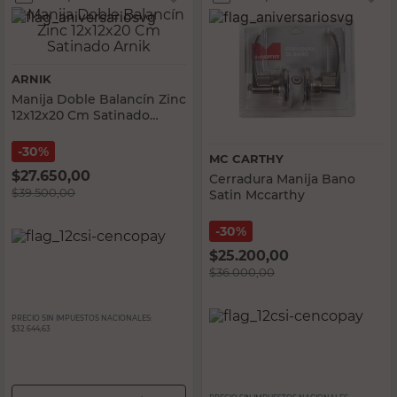
ARNIK
Manija Doble Balancín Zinc
12x12x20 Cm Satinado
Arnik
30%
MC CARTHY
$
27.650,00
Cerradura Manija Bano
$
39.500,00
Satin Mccarthy
30%
$
25.200,00
$
36.000,00
PRECIO SIN IMPUESTOS NACIONALES:
$32.644,63