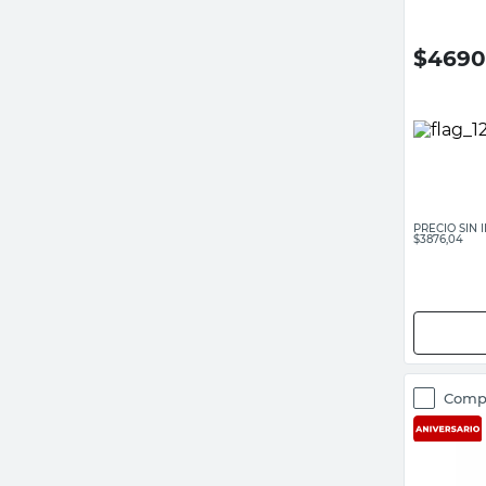
$
4690
PRECIO SIN
$3876,04
Comp