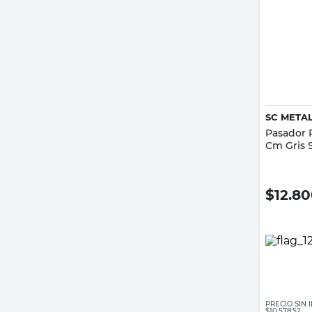
SC META
Pasador 
Cm Gris 
$
12.8
PRECIO SIN
$10.578,52