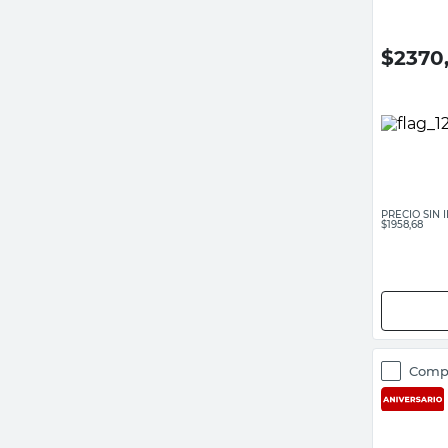
$
2370
PRECIO SIN
$1958,68
Comp