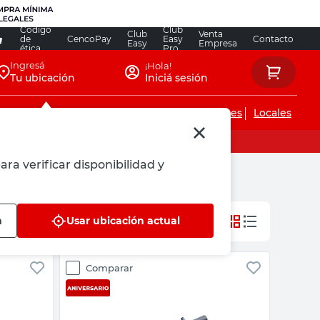
Código
Club
Club
Venta
de
CencoPay
Easy
Contacto
Easy
Empresa
ética
Pro
Ingresá
¡Hola!
Tu ubicación
Iniciá sesión
Servicios de instalaciones
Locales
ara verificar disponibilidad y
n
Usar ubicación actual
Comparar