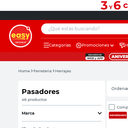
¿Qué estás buscando?
Categorías
Promociones
H
muebles
pintura
Home
Ferreteria
Herrajes
escritorio
puertas
Pasadores
placard
46
productos
Comp
sillon
Marca
espejo
Currao
(
2
)