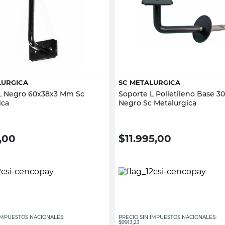
Vista rápida
Vista rápida
LURGICA
SC METALURGICA
L Negro 60x38x3 Mm Sc
Soporte L Polietileno Base 
ica
Negro Sc Metalurgica
,00
$
11.995,00
 IMPUESTOS NACIONALES:
PRECIO SIN IMPUESTOS NACIONALES:
$9913,23