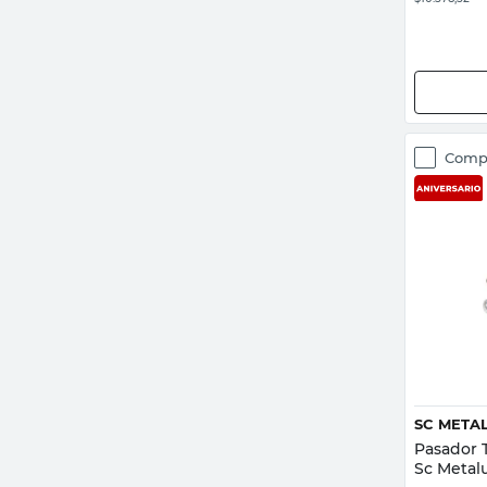
Comp
SC META
Pasador 
Sc Metal