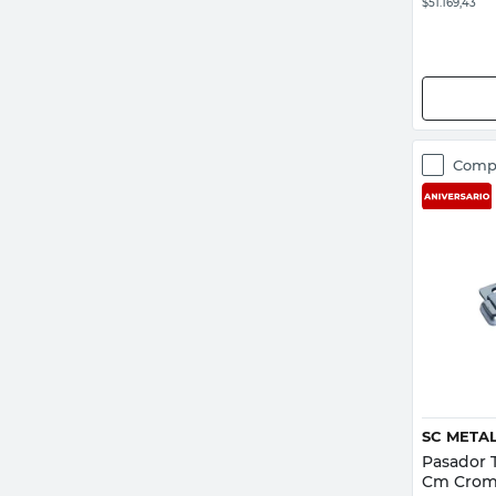
$51.169,43
Comp
SC META
Pasador T
Cm Croma