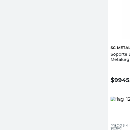
SC META
Soporte 
Metalurg
$
9945
PRECIO SIN
$8219,01