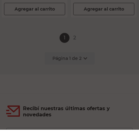
Agregar al carrito
Agregar al carrito
1
2
Página
1
de
2
Recibí nuestras últimas ofertas y
novedades
E-mail