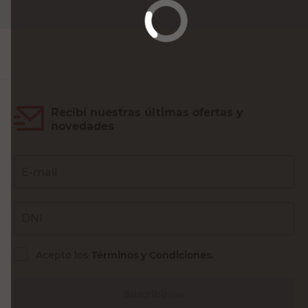
Recibí nuestras últimas ofertas y
novedades
E-mail
DNI
Acepto los
Términos y Condiciones.
Suscribirme