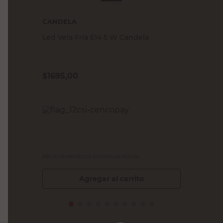
CANDELA
Led Vela Fría E14 5 W Candela
$
1695,00
PRECIO SIN IMPUESTOS NACIONALES:
$1533,94
Agregar al carrito