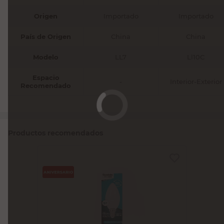
Origen
Importado
Importado
País de Origen
China
China
Modelo
LL7
Ll10C
Espacio
-
Interior-Exterior
Recomendado
Productos recomendados