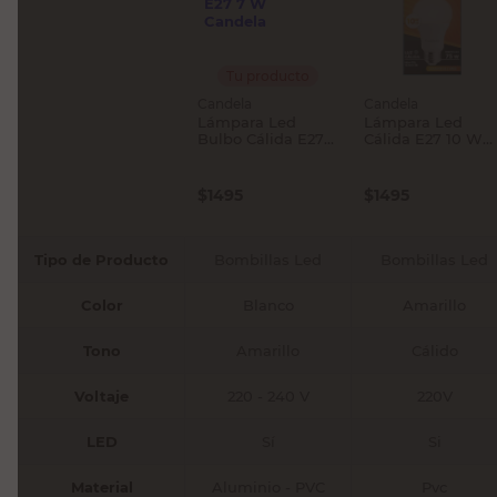
Tu producto
Candela
Candela
Lámpara Led
Lámpara Led
Bulbo Cálida E27 7
Cálida E27 10 W
W Candela
Candela
$
1495
$
1495
Tipo de Producto
Bombillas Led
Bombillas Led
Color
Blanco
Amarillo
Tono
Amarillo
Cálido
Voltaje
220 - 240 V
220V
LED
Sí
Si
Material
Aluminio - PVC
Pvc