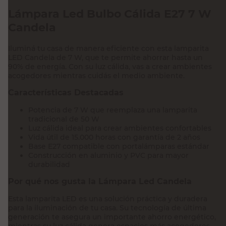
Lámpara Led Bulbo Cálida E27 7 W
Candela
Iluminá tu casa de manera eficiente con esta lamparita
LED Candela de 7 W, que te permite ahorrar hasta un
90% de energía. Con su luz cálida, vas a crear ambientes
acogedores mientras cuidás el medio ambiente.
Características Destacadas
Potencia de 7 W que reemplaza una lamparita
tradicional de 50 W
Luz cálida ideal para crear ambientes confortables
Vida útil de 15.000 horas con garantía de 2 años
Base E27 compatible con portalámparas estándar
Construcción en aluminio y PVC para mayor
durabilidad
Por qué nos gusta la Lámpara Led Candela
Esta lamparita LED es una solución práctica y duradera
para la iluminación de tu casa. Su tecnología de última
generación te asegura un importante ahorro energético,
mientras su luz cálida genera espacios más acogedores.