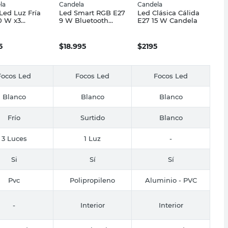
la
Candela
Candela
Led Luz Fría
Led Smart RGB E27
Led Clásica Cálida
0 W x3
9 W Bluetooth
E27 15 W Candela
ela
Candela
5
$
18.995
$
2195
Focos Led
Focos Led
Focos Led
Blanco
Blanco
Blanco
Frío
Surtido
Blanco
3 Luces
1 Luz
-
Si
Sí
Sí
Pvc
Polipropileno
Aluminio - PVC
-
Interior
Interior