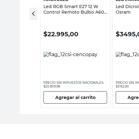
z Fría E27 9 W
Led RGB Smart E27 12 W
Led Dicroi
Control Remoto Bulbo A60
Osram
Macroled
0
$
22.995,00
$
3495,
ESTOS NACIONALES:
PRECIO SIN IMPUESTOS NACIONALES:
PRECIO SIN I
$20.809,96
$3162,90
 al carrito
Agregar al carrito
Agreg