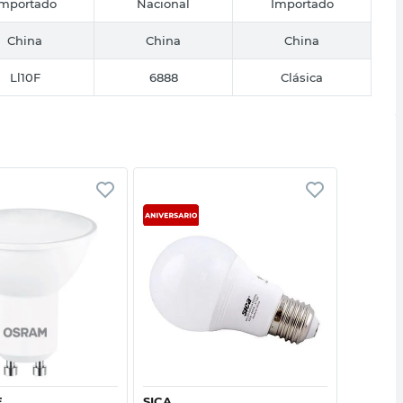
Importado
Nacional
Importado
China
China
China
Ll10F
6888
Clásica
Vista rápida
Vista rápida
E
SICA
SICA