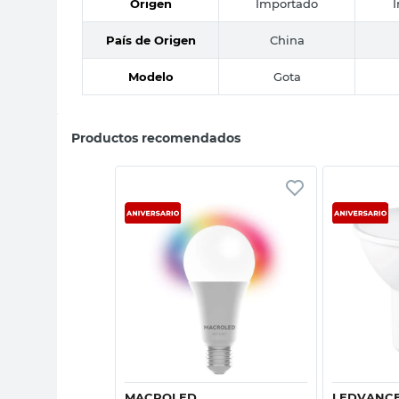
Origen
Importado
País de Origen
China
Modelo
Gota
Productos recomendados
sta rápida
Vista rápida
MACROLED
LEDVANC