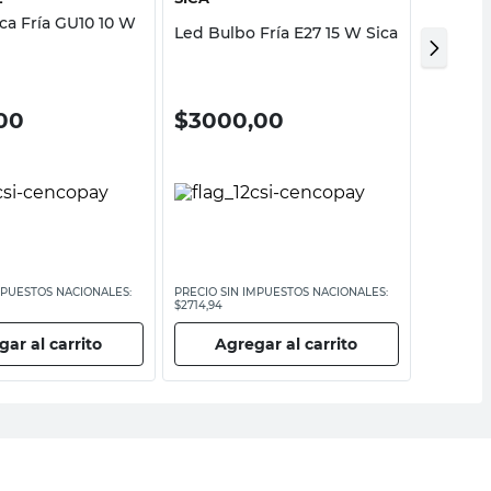
ca Fría GU10 10 W
Lámpara
Led Bulbo Fría E27 15 W Sica
Con Se
SICA
00
$
3000,00
$
12.5
MPUESTOS NACIONALES:
PRECIO SIN IMPUESTOS NACIONALES:
PRECIO SI
$2714,94
$11.398,20
ar al carrito
Agregar al carrito
Ag