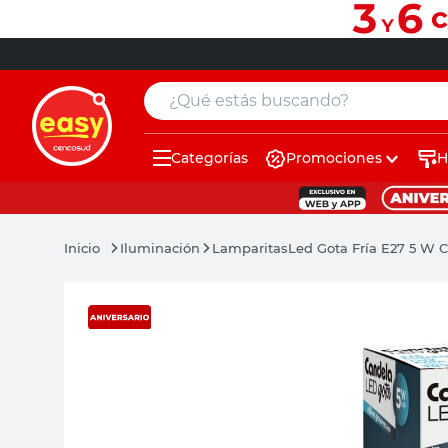
¿Qué estás buscando?
Categorías
Promociones
H
muebles
pintura
Iluminación
Lamparitas
Led Gota Fría E27 5 W 
escritorio
puertas
placard
sillon
espejo