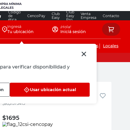
Código
Club
Club
Venta
de
CencoPay
Easy
Contacto
Easy
Empresa
ética
Pro
Ingresá
¡Hola!
Tu ubicación
Iniciá sesión
Servicios de instalaciones
Locales
para verificar disponibilidad y
Candela
ón
Usar ubicación actual
Led Gota Fría E27 5 W Candela
:
1373415
$
1695