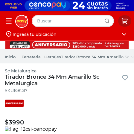
Buscar
Ingresá tu ubicación
muebles
Iniciá sesión
pintura
Ferreteria
Herrajes
Tirador Bronce 34 Mm Amarillo Sc M
escritorio
Sc Metalurgica
puertas
Tirador Bronce 34 Mm Amarillo Sc
Metalurgica
placard
:
1691517
$
3990