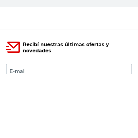
Agregar al carrito
Recibí nuestras últimas ofertas y
novedades
E-mail
DNI
Acepto los
Términos y Condiciones.
Suscribirme