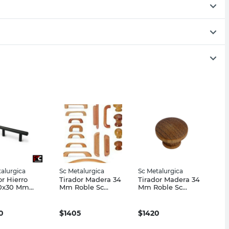
alurgica
Sc Metalurgica
Sc Metalurgica
or Hierro
Tirador Madera 34
Tirador Madera 34
10x30 Mm
Mm Roble Sc
Mm Roble Sc
microtextura
Metalurgica
Metalurgica
 Metalurgica
0
$
1405
$
1420