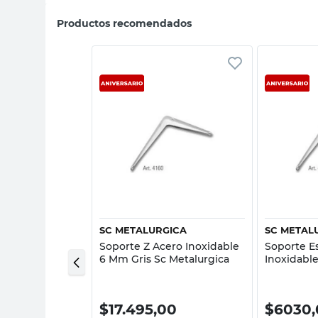
Productos recomendados
sta rápida
Vista rápida
O
SC METALURGICA
SC METAL
lacard 3x2,60
Soporte Z Acero Inoxidable
Soporte E
po Euro
6 Mm Gris Sc Metalurgica
Inoxidabl
Metalurgi
,00
$
17.495,00
$
6030,