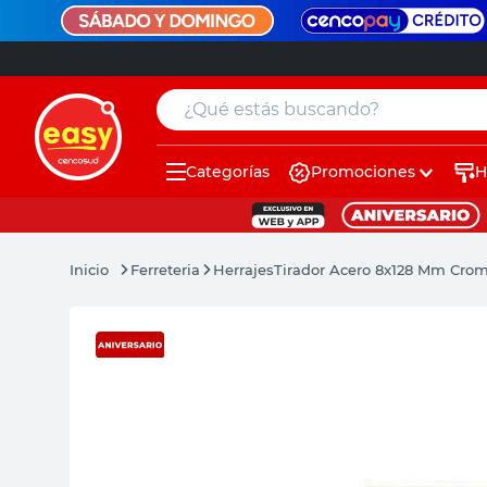
¿Qué estás buscando?
Categorías
Promociones
H
muebles
pintura
Ferreteria
Herrajes
Tirador Acero 8x128 Mm Crom
escritorio
puertas
placard
espejo
sillas