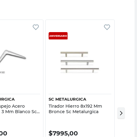
Vista rápida
Vista rápida
URGICA
SC METALURGICA
SC MET
spejo Acero
Tirador Hierro 8x192 Mm
Tirador
e 3 Mm Blanco Sc
Bronce Sc Metalurgica
Cromad
ca
00
$
7995,00
$
436