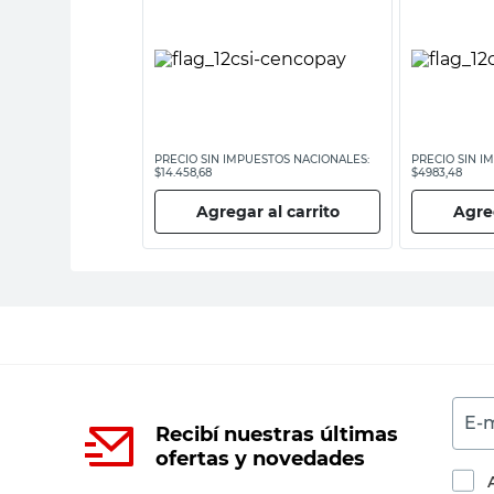
ESTOS NACIONALES:
PRECIO SIN IMPUESTOS NACIONALES:
PRECIO SIN I
$14.458,68
$4983,48
 al carrito
Agregar al carrito
Agreg
E-m
Recibí nuestras últimas
ofertas y novedades