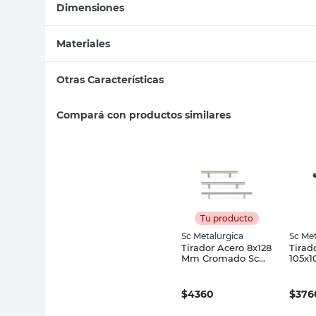
Dimensiones
Materiales
Otras Características
Compará con productos similares
Tu producto
Sc Metalurgica
Sc Met
Tirador Acero 8x128
Tirad
Mm Cromado Sc
105x
Metalurgica
Negro
do Sc
$
4360
$
376