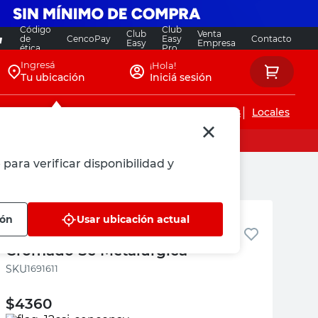
Código
Club
Club
Venta
de
CencoPay
Easy
Contacto
Easy
Empresa
ética
Pro
Ingresá
¡Hola!
Tu ubicación
Iniciá sesión
Servicios de instalaciones
Locales
para verificar disponibilidad y
Sc Metalurgica
ión
Usar ubicación actual
Tirador Acero 8x128 Mm
Cromado Sc Metalurgica
:
1691611
$
4360