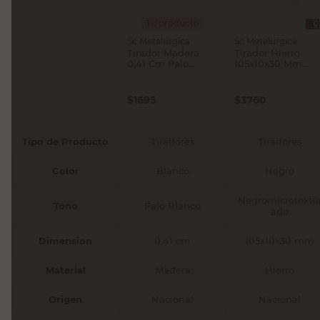
Tu producto
Sc Metalurgica
Sc Metalurgica
Tirador Madera
Tirador Hierro
0,41 Cm Palo
105x10x30 Mm
Blanco Sc
Negromicrotextur
Metalúrgica
do Sc Metalurgica
$
1695
$
3760
Tipo de Producto
Tiradores
Tiradores
Color
Blanco
Negro
Negromicrotextu
Tono
Palo Blanco
ado
Dimension
0,41 cm
105x10x30 mm
Material
Madera
Hierro
Origen
Nacional
Nacional