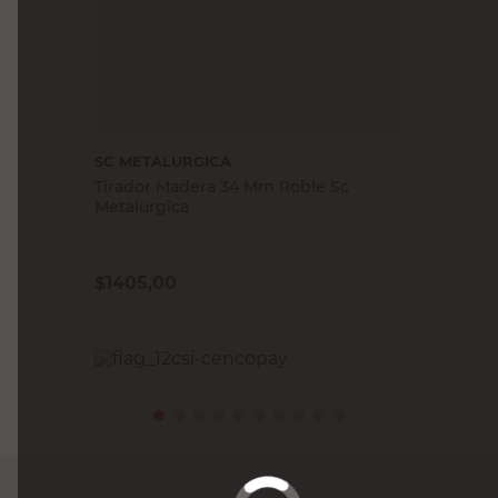
SC METALURGICA
Tirador Madera 34 Mm Roble Sc
Metalurgica
$
1405,00
PRECIO SIN IMPUESTOS NACIONALES:
$1161,16
Agregar al carrito