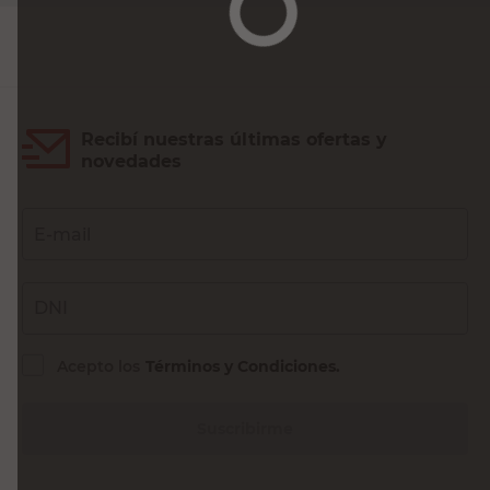
Recibí nuestras últimas ofertas y
novedades
E-mail
DNI
Acepto los
Términos y Condiciones.
Suscribirme