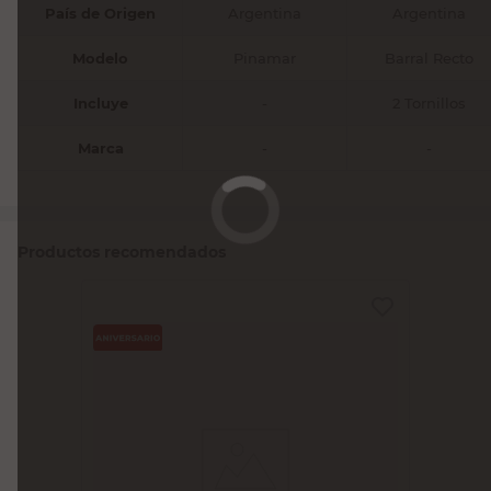
País de Origen
Argentina
Argentina
Modelo
Pinamar
Barral Recto
Incluye
-
2 Tornillos
Marca
-
-
Productos recomendados