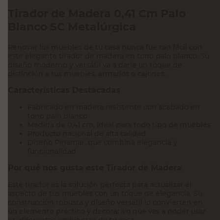
Tirador de Madera 0,41 Cm Palo
Blanco SC Metalúrgica
Renovar los muebles de tu casa nunca fue tan fácil con
este elegante tirador de madera en tono palo blanco. Su
diseño moderno y versátil va a darle un toque de
distinción a tus muebles, armarios o cajones.
Características Destacadas
Fabricado en madera resistente con acabado en
tono palo blanco
Medida de 0,41 cm, ideal para todo tipo de muebles
Producto nacional de alta calidad
Diseño Pinamar, que combina elegancia y
funcionalidad
Por qué nos gusta este Tirador de Madera
Este tirador es la solución perfecta para actualizar el
aspecto de tus muebles con un toque de elegancia. Su
construcción robusta y diseño versátil lo convierten en
un elemento práctico y decorativo que vas a poder usar
en diferentes ambientes de tu casa.