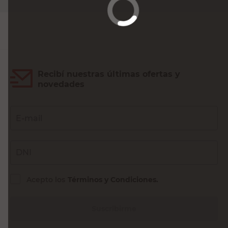
Agregar al carrito
Recibí nuestras últimas ofertas y
novedades
E-mail
DNI
Acepto los
Términos y Condiciones.
Suscribirme