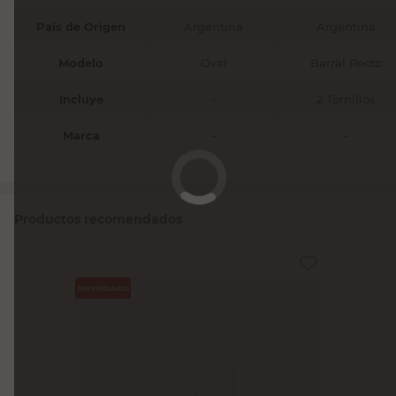
País de Origen
Argentina
Argentina
Modelo
Oval
Barral Recto
Incluye
-
2 Tornillos
Marca
-
-
Productos recomendados