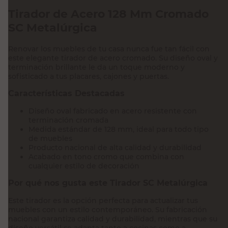
Tirador de Acero 128 Mm Cromado
SC Metalúrgica
Renovar los muebles de tu casa nunca fue tan fácil con
este elegante tirador de acero cromado. Su diseño oval y
terminación brillante le da un toque moderno y
sofisticado a tus placares, cajones y puertas.
Características Destacadas
Diseño oval fabricado en acero resistente con
terminación cromada
Medida estándar de 128 mm, ideal para todo tipo
de muebles
Producto nacional de alta calidad y durabilidad
Acabado en tono cromo que combina con
cualquier estilo de decoración
Por qué nos gusta este Tirador SC Metalúrgica
Este tirador es la opción perfecta para actualizar tus
muebles con un estilo contemporáneo. Su fabricación
nacional garantiza calidad y durabilidad, mientras que su
diseño versátil se adapta tanto a cocinas como a