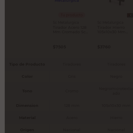
Tu producto
Sc Metalurgica
Sc Metalurgica
Tirador Acero 128
Tirador Hierro
Mm Cromado Sc
105x10x30 Mm
Metalúrgica
Negromicrotextur
do Sc Metalurgica
$
7505
$
3760
Tipo de Producto
Tiradores
Tiradores
Color
Gris
Negro
Negromicrotextu
Tono
Cromo
ado
Dimension
128 mm
105x10x30 mm
Material
Acero
Hierro
Origen
Nacional
Nacional