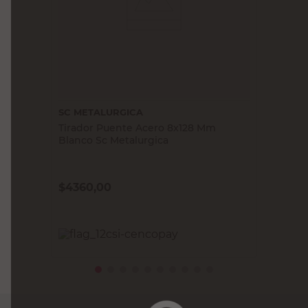
SC METALURGICA
Tirador Puente Acero 8x128 Mm
Blanco Sc Metalurgica
$
4360,00
PRECIO SIN IMPUESTOS NACIONALES:
$3603,31