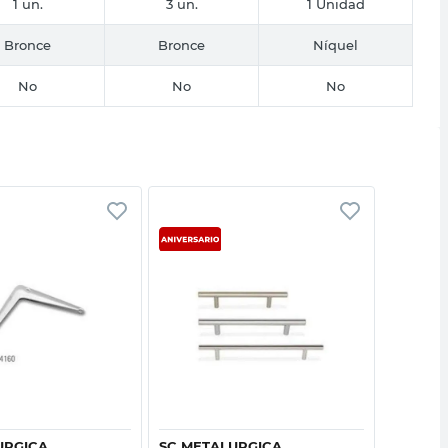
1 un.
3 un.
1 Unidad
Bronce
Bronce
Níquel
No
No
No
Vista rápida
Vista rápida
URGICA
SC METALURGICA
SC MET