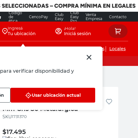
Código
Club
Club
Venta
de
CencoPay
Easy
Contacto
Easy
Empresa
ética
Pro
Ingresá
¡Hola!
Tu ubicación
Iniciá sesión
Servicios de instalaciones
Locales
para verificar disponibilidad y
Sc Metalurgica
ón
Usar ubicación actual
Soporte Z Acero Inoxidable 6
Mm Gris Sc Metalurgica
:
1731370
$
17.495