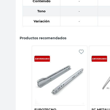
Contenido
-
Tono
-
Variación
-
Productos recomendados
sta rápida
Vista rápida
O
EUROTECNO
SC METAL