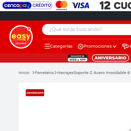
¿Qué estás buscando?
Categorías
Promociones
H
muebles
pintura
Ferreteria
Herrajes
Soporte Z Acero Inoxidable 6
escritorio
puertas
placard
sillon
espejo