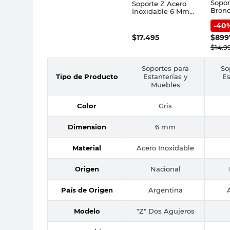
Sopor
Soporte Z Acero
Bronc
Inoxidable 6 Mm
Cotid
Gris Sc Metalurgica
-
40
$
17.495
$
899
$
14.9
Soportes para
So
Tipo de Producto
Estanterías y
Es
Muebles
Color
Gris
Dimension
6 mm
Material
Acero Inoxidable
Origen
Nacional
País de Origen
Argentina
Modelo
"Z" Dos Agujeros