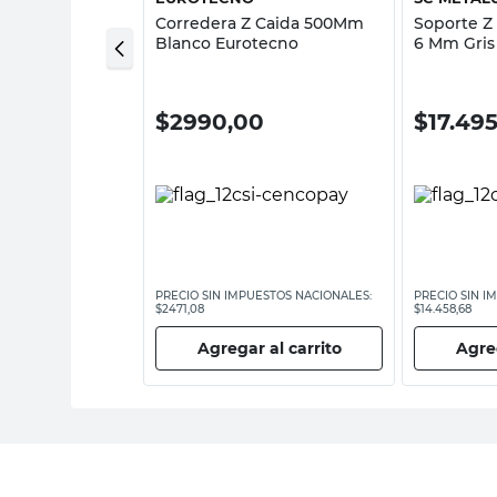
uminio 25x25
Corredera Z Caida 500Mm
Soporte Z
po Euro
Blanco Eurotecno
6 Mm Gris
00
$
2990,00
$
17.49
ESTOS NACIONALES:
PRECIO SIN IMPUESTOS NACIONALES:
PRECIO SIN I
$2471,08
$14.458,68
 al carrito
Agregar al carrito
Agreg