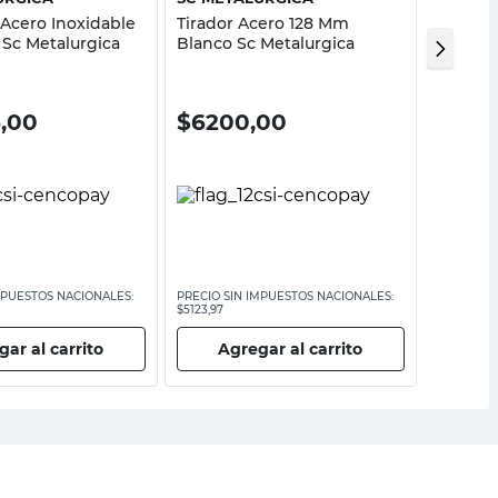
 Acero Inoxidable
Tirador Acero 128 Mm
Tirador
 Sc Metalurgica
Blanco Sc Metalurgica
Cromad
5,00
$
6200,00
$
631
MPUESTOS NACIONALES:
PRECIO SIN IMPUESTOS NACIONALES:
PRECIO SI
$5123,97
$5214,88
ar al carrito
Agregar al carrito
Ag