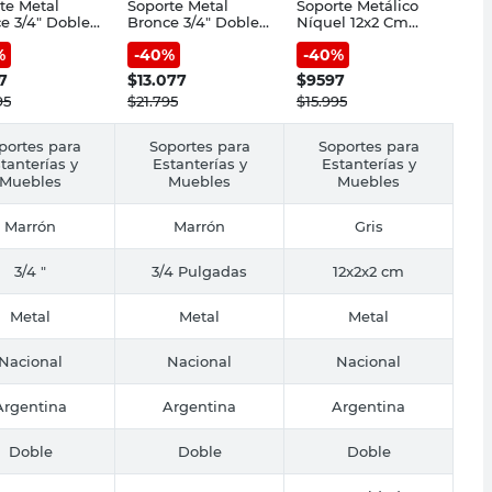
te Metal
Soporte Metal
Soporte Metálico
e 3/4" Doble
Bronce 3/4" Doble
Níquel 12x2 Cm
iana
3 Un Cotidiana
Doble Cotidiana
%
-
40
%
-
40
%
7
$
13.077
$
9597
95
$
21.795
$
15.995
portes para
Soportes para
Soportes para
tanterías y
Estanterías y
Estanterías y
Muebles
Muebles
Muebles
Marrón
Marrón
Gris
3/4 "
3/4 Pulgadas
12x2x2 cm
Metal
Metal
Metal
Nacional
Nacional
Nacional
Argentina
Argentina
Argentina
Doble
Doble
Doble