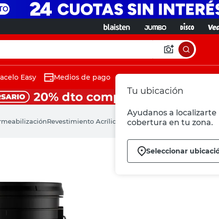
acelo Easy
Medios de pago
Tu ubicación
Ayudanos a localizarte 
rmeabilización
Revestimiento Acrílico Marble 38x32 Cm Gris Urbano
cobertura en tu zona.
Seleccionar ubicaci