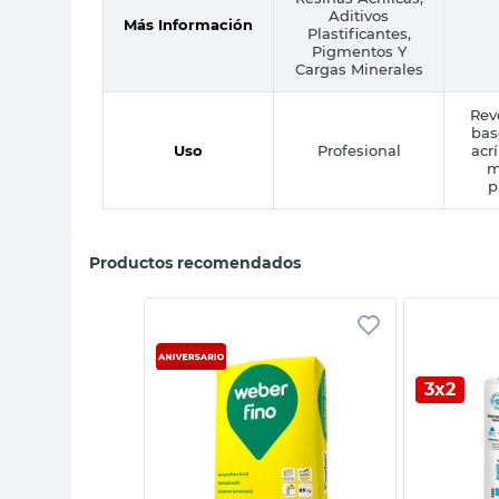
Aditivos
Más Información
Plastificantes,
Pigmentos Y
Cargas Minerales
Rev
bas
Uso
Profesional
acrí
m
p
Productos recomendados
3x2