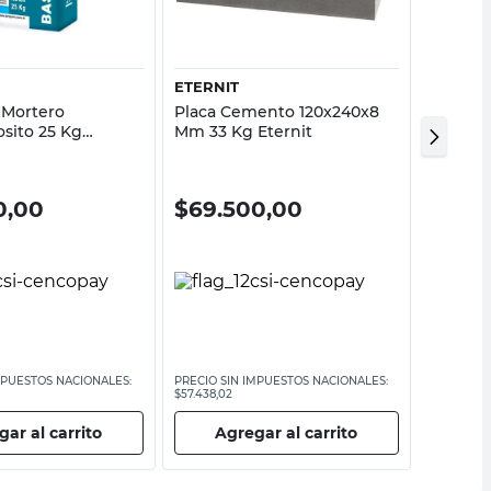
Vista rápida
Vista rápida
ETERNIT
ANCLAF
 Mortero
Placa Cemento 120x240x8
Revesti
osito 25 Kg
Mm 33 Kg Eternit
Texturi
Anclafl
0,00
$
69.500,00
$
81.
MPUESTOS NACIONALES:
PRECIO SIN IMPUESTOS NACIONALES:
PRECIO SI
$57.438,02
$67.438,02
ar al carrito
Agregar al carrito
Ag