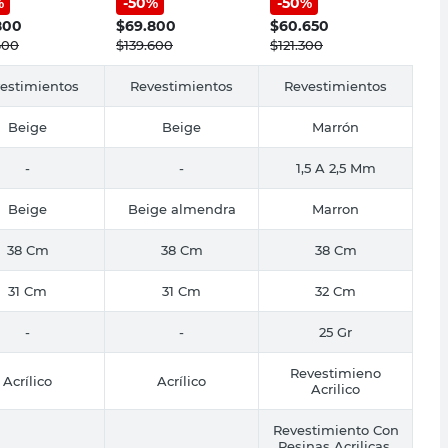
%
-
50
%
-
50
%
r
Reveal
Habano Revear
800
$
69.800
$
60.650
600
$
139.600
$
121.300
estimientos
Revestimientos
Revestimientos
Beige
Beige
Marrón
-
-
1,5 A 2,5 Mm
Beige
Beige almendra
Marron
38 Cm
38 Cm
38 Cm
31 Cm
31 Cm
32 Cm
-
-
25 Gr
Revestimieno
Acrílico
Acrílico
Acrilico
Revestimiento Con
Resinas Acrilicas,