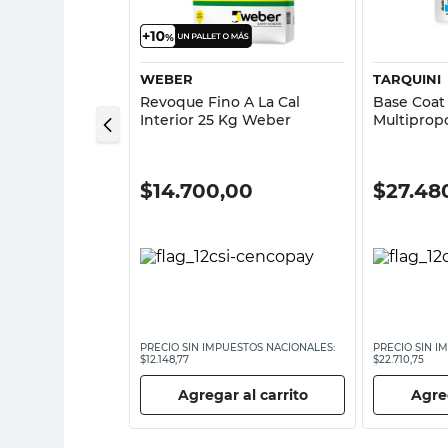
sta rápida
Vista rápida
WEBER
TARQUINI
cemento Cedar
Revoque Fino A La Cal
Base Coat
Mm Eternit
Interior 25 Kg Weber
Multiprop
Tarquini
00
$
14.700,00
$
27.48
ESTOS NACIONALES:
PRECIO SIN IMPUESTOS NACIONALES:
PRECIO SIN I
$12.148,77
$22.710,75
 al carrito
Agregar al carrito
Agreg