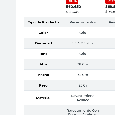
-
50
%
-
50
Urbano Revear
Revea
$
60.650
$
69.
$
121.300
$
139.
Tipo de Producto
Revestimientos
Rev
Color
Gris
Densidad
1,5 A 2,5 Mm
Tono
Gris
Alto
38 Cm
Ancho
32 Cm
Peso
25 Gr
Revestimieno
Material
Acrilico
Revestimiento Con
Resinas Acrilicas,