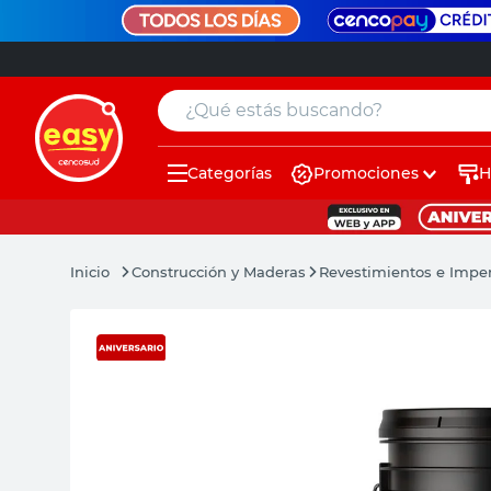
¿Qué estás buscando?
Categorías
Promociones
H
muebles
pintura
Construcción y Maderas
Revestimientos e Impe
escritorio
puertas
placard
sillon
espejo