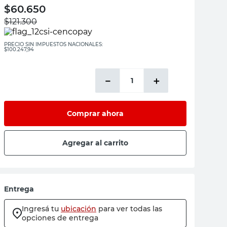
$
60.650
$
121.300
PRECIO SIN IMPUESTOS NACIONALES:
$100.247,94
－
＋
Comprar ahora
Agregar al carrito
Entrega
Ingresá tu
ubicación
para ver todas las
opciones de entrega