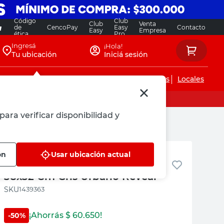
Código
Club
Club
Venta
de
CencoPay
Easy
Contacto
Easy
Empresa
ética
Pro
Ingresá
¡Hola!
Tu ubicación
Iniciá sesión
Servicios de instalaciones
Locales
para verificar disponibilidad y
 Revear
Revear
ón
Usar ubicación actual
Revestimiento Acrílico Marble
38x32 Cm Gris Urbano Revear
:
1439363
¡Ahorrás $
60.650
!
-
50
%