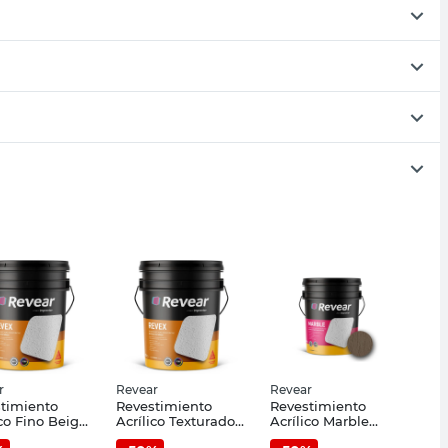
r
Revear
Revear
timiento
Revestimiento
Revestimiento
ico Fino Beige
Acrílico Texturado
Acrílico Marble
ndra 25 Kg
Fino Beige 25 Kg
38x32 Cm Marrón