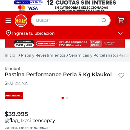
Buscar
Ingresá tu ubicación
muebles
Iniciá sesión
pintura
Pisos y Revestimientos
Cerámicas y Porcelanatos
Pasti
escritorio
Klaukol
puertas
Pastina Performance Perla 5 Kg Klaukol
placard
:
1269425
$
39.995
PRECIO SIN IMPUESTOS NACIONALES: