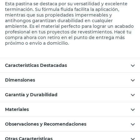
Cobertura de 20 m² por envase de 5 Kg
Apta para juntas de 1 a 15 mm en pisos y paredes
Fórmula impermeable y antihongos para uso
interior y exterior
Compatible con piezas de baja, media y alta
absorción
Tiempo de trabajo aproximado de 2 horas una vez
preparada
Por qué nos gusta Pastina Performance Perla 5
Kg Klaukol
Esta pastina se destaca por su versatilidad y excelente
terminación. Su fórmula fluida facilita la aplicación,
mientras que sus propiedades impermeables y
antihongos garantizan durabilidad en cualquier
ambiente. Es el material perfecto para lograr un acabado
profesional en tus proyectos de revestimientos. Hacé tu
compra ahora con retiro en el punto de entrega más
próximo o envío a domicilio.
Características Destacadas