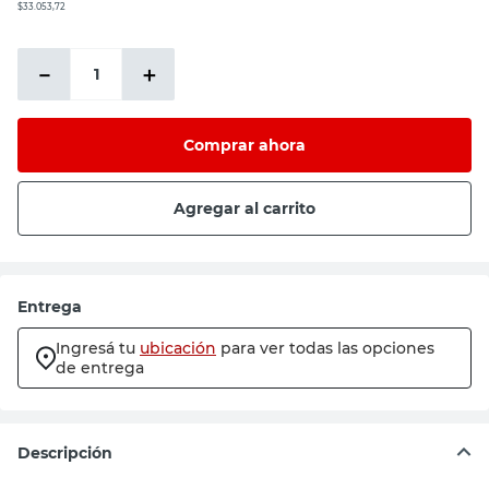
$33.053,72
－
＋
Comprar ahora
Agregar al carrito
Calculá cuántas cajas necesitás
M² de la superficie a cubrir
m²
Agregamos un 10% extra al total estimado para
cubrir posibles quiebres o pérdidas.