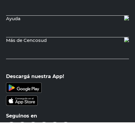
KLAUKOL
Pastina Performance Gris 1 Kg Klaukol
$
9995,00
PRECIO SIN IMPUESTOS NACIONALES:
$8260,34
Agregar al carrito