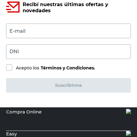
Tono
Perla
Blenda
Rendimiento
20m2
4m2
Alto
28 Cm
14 Cm
Productos recomendados