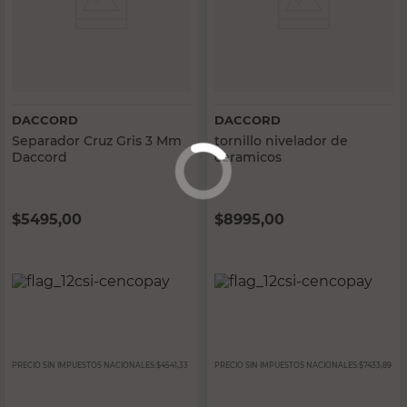
DACCORD
DACCORD
Separador Cruz Gris 3 Mm
tornillo nivelador de
Daccord
ceramicos
$
5495,00
$
8995,00
PRECIO SIN IMPUESTOS NACIONALES:
$4541,33
PRECIO SIN IMPUESTOS NACIONALES:
$7433,89