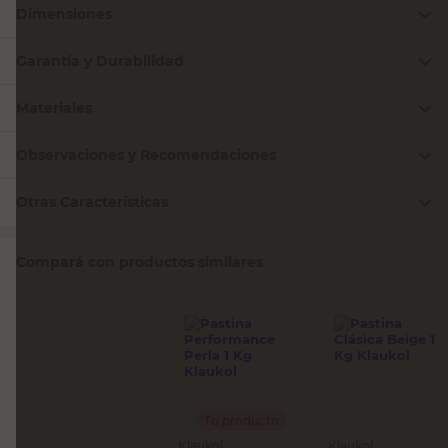
Dimensiones
Garantía y Durabilidad
Materiales
Observaciones y Recomendaciones
Otras Características
Compará con productos similares
Tu producto
Klaukol
Klaukol