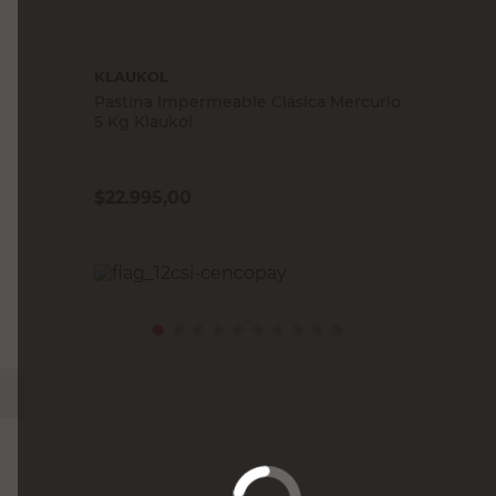
KLAUKOL
Pastina Impermeable Clásica Mercurio
5 Kg Klaukol
$
22.995,00
PRECIO SIN IMPUESTOS NACIONALES:
$19.004,14
Agregar al carrito