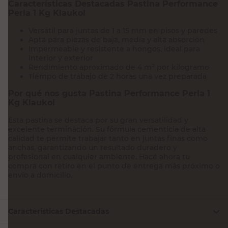
Características Destacadas Pastina Performance
Perla 1 Kg Klaukol
Versátil para juntas de 1 a 15 mm en pisos y paredes
Apta para piezas de baja, media y alta absorción
Impermeable y resistente a hongos, ideal para
interior y exterior
Rendimiento aproximado de 4 m² por kilogramo
Tiempo de trabajo de 2 horas una vez preparada
Por qué nos gusta Pastina Performance Perla 1
Kg Klaukol
Esta pastina se destaca por su gran versatilidad y
excelente terminación. Su fórmula cementicia de alta
calidad te permite trabajar tanto en juntas finas como
anchas, garantizando un resultado duradero y
profesional en cualquier ambiente. Hacé ahora tu
compra con retiro en el punto de entrega más próximo o
envío a domicilio.
Características Destacadas