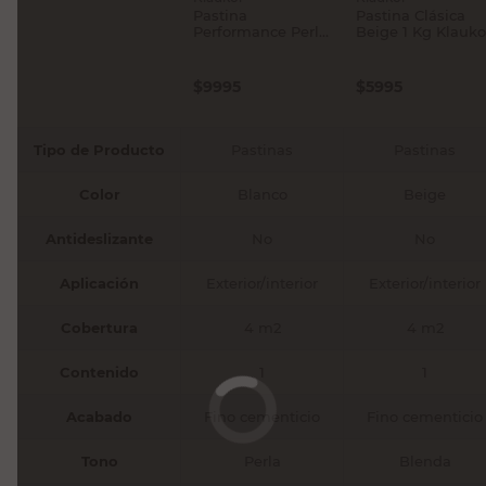
Pastina
Pastina Clásica
Performance Perla
Beige 1 Kg Klauko
1 Kg Klaukol
$
9995
$
5995
Tipo de Producto
Pastinas
Pastinas
Color
Blanco
Beige
Antideslizante
No
No
Aplicación
Exterior/interior
Exterior/interior
Cobertura
4 m2
4 m2
Contenido
1
1
Acabado
Fino cementicio
Fino cementicio
Tono
Perla
Blenda