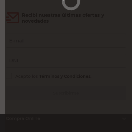
Recibí nuestras últimas ofertas y
novedades
E-mail
DNI
Acepto los
Términos y Condiciones.
Suscribirme
Compra Online