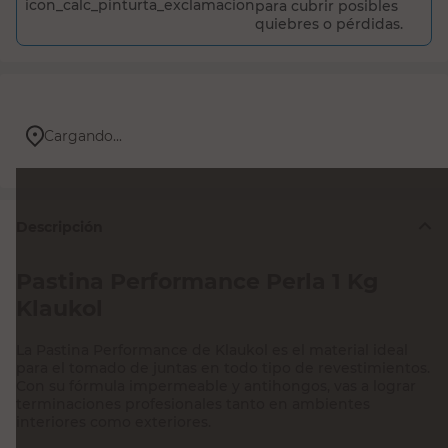
para cubrir posibles
quiebres o pérdidas.
Cargando...
Descripción
Pastina Performance Perla 1 Kg
Klaukol
La Pastina Performance de Klaukol es el material ideal
para el tomado de juntas en todo tipo de revestimientos.
Con su fórmula impermeable y antihongos, vas a lograr
terminaciones profesionales tanto en ambientes
interiores como exteriores.