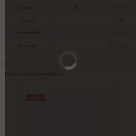
Modelo
Pull
London
Marca
-
Arnik
Contenido
-
Unitario
Acabado
-
Satinado
Productos recomendados