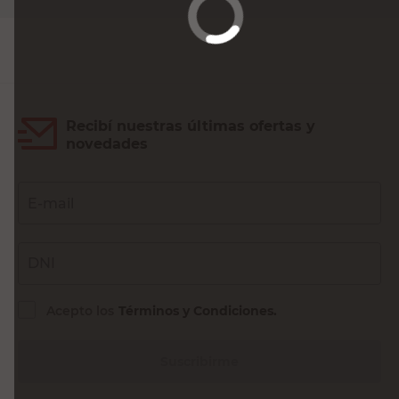
Agregar al carrito
Recibí nuestras últimas ofertas y
novedades
E-mail
DNI
Acepto los
Términos y Condiciones.
Suscribirme