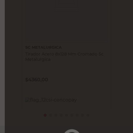
SC METALURGICA
Tirador Acero 8x128 Mm Cromado Sc
Metalurgica
$
4360,00
PRECIO SIN IMPUESTOS NACIONALES:
$3603,31