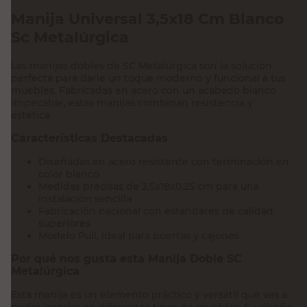
Manija Universal 3,5x18 Cm Blanco
Sc Metalúrgica
Las manijas dobles de SC Metalúrgica son la solución
perfecta para darle un toque moderno y funcional a tus
muebles. Fabricadas en acero con un acabado blanco
impecable, estas manijas combinan resistencia y
estética.
Características Destacadas
Diseñadas en acero resistente con terminación en
color blanco
Medidas precisas de 3,5x18x0,25 cm para una
instalación sencilla
Fabricación nacional con estándares de calidad
superiores
Modelo Pull, ideal para puertas y cajones
Por qué nos gusta esta Manija Doble SC
Metalúrgica
Esta manija es un elemento práctico y versátil que vas a
poder instalar en diferentes tipos de muebles. Su diseño