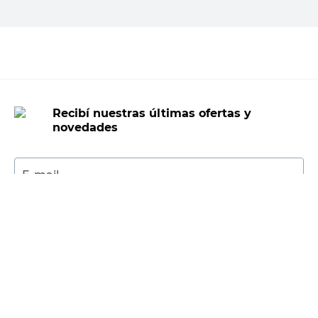
Agregar al carrito
Recibí nuestras últimas ofertas y
novedades
E-mail
DNI
Acepto los
Términos y Condiciones.
Suscribirme