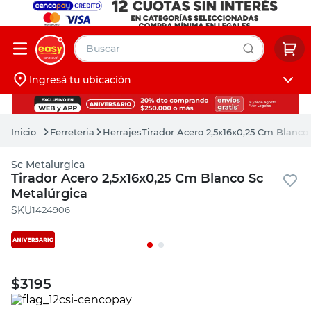
Buscar
Ingresá tu ubicación
muebles
Iniciá sesión
pintura
Ferreteria
Herrajes
Tirador Acero 2,5x16x0,25 Cm Blanco
escritorio
Sc Metalurgica
puertas
Tirador Acero 2,5x16x0,25 Cm Blanco Sc
Metalúrgica
placard
:
1424906
$
3195