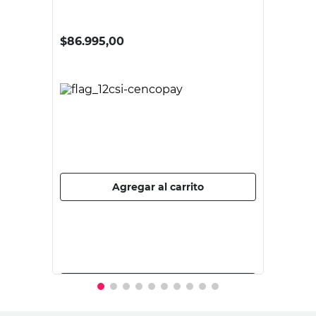
GRUPO EURO
Kit Corredizo Para Mueble Aluminio
2x2,60 Mts Gris Grupo Euro
$
86.995,00
PRECIO SIN IMPUESTOS NACIONALES:
$71.896,70