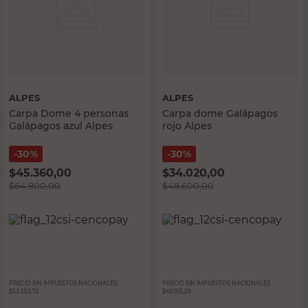
ALPES
ALPES
Carpa Dome 4 personas
Carpa dome Galápagos
Galápagos azul Alpes
rojo Alpes
30%
30%
$
45.360,00
$
34.020,00
$
64.800,00
$
48.600,00
PRECIO SIN IMPUESTOS NACIONALES:
PRECIO SIN IMPUESTOS NACIONALES:
$53.553,72
$40.165,29