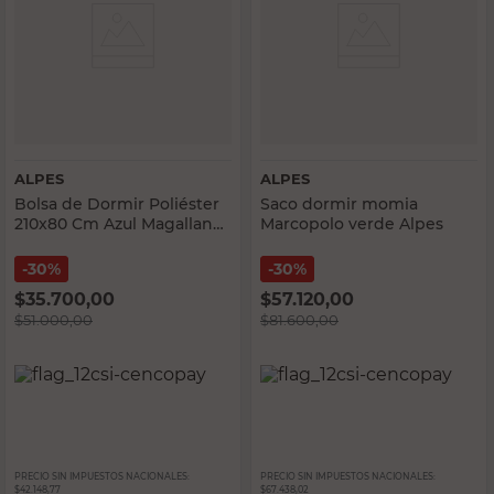
ALPES
ALPES
Bolsa de Dormir Poliéster
Saco dormir momia
210x80 Cm Azul Magallanes
Marcopolo verde Alpes
Alpes
30%
30%
$
35.700,00
$
57.120,00
$
51.000,00
$
81.600,00
PRECIO SIN IMPUESTOS NACIONALES:
PRECIO SIN IMPUESTOS NACIONALES:
$42.148,77
$67.438,02