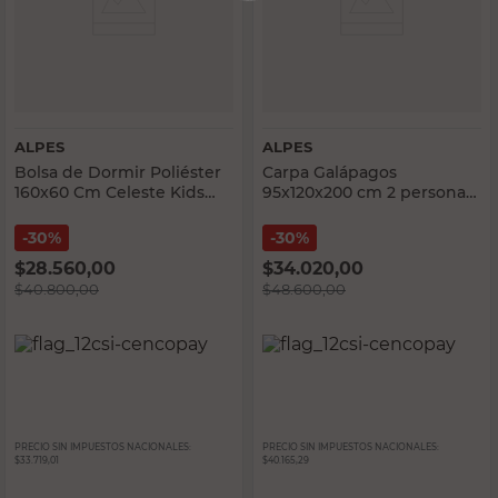
ALPES
ALPES
Bolsa de Dormir Poliéster
Carpa Galápagos
160x60 Cm Celeste Kids
95x120x200 cm 2 personas
Alpes
verde Alpes
30%
30%
$
28.560,00
$
34.020,00
$
40.800,00
$
48.600,00
PRECIO SIN IMPUESTOS NACIONALES:
PRECIO SIN IMPUESTOS NACIONALES:
$33.719,01
$40.165,29