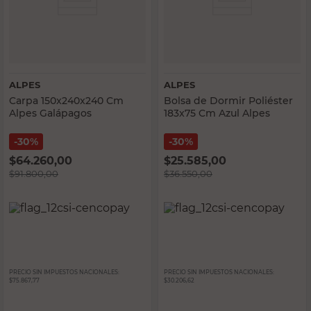
ALPES
ALPES
Carpa 150x240x240 Cm
Bolsa de Dormir Poliéster
Alpes Galápagos
183x75 Cm Azul Alpes
30%
30%
$
64.260,00
$
25.585,00
$
91.800,00
$
36.550,00
PRECIO SIN IMPUESTOS NACIONALES:
PRECIO SIN IMPUESTOS NACIONALES:
$75.867,77
$30.206,62