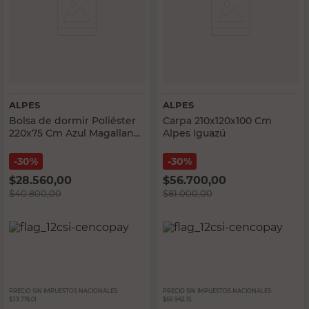
ALPES
ALPES
Bolsa de dormir Poliéster
Carpa 210x120x100 Cm
220x75 Cm Azul Magallanes
Alpes Iguazú
Alpes
30%
30%
$
28.560,00
$
56.700,00
$
40.800,00
$
81.000,00
PRECIO SIN IMPUESTOS NACIONALES:
PRECIO SIN IMPUESTOS NACIONALES:
$33.719,01
$66.942,15