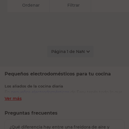
Relevancia
Filtrar
Página
1
de
NaN
Pequeños electrodomésticos para tu cocina
Los aliados de la cocina diaria
En
pequeños electrodomésticos
de Easy tenés todo lo que
agiliza el día a día:
cafeteras y pavas
,
licuadoras y
Ver más
exprimidores
,
batidoras y procesadoras
,
tostadoras y
sandwicheras
,
freidoras de aire
y
máquinas para repostería
.
Acompañan el equipamiento principal de
Preguntas frecuentes
electrodomésticos
.
¿Qué diferencia hay entre una freidora de aire y