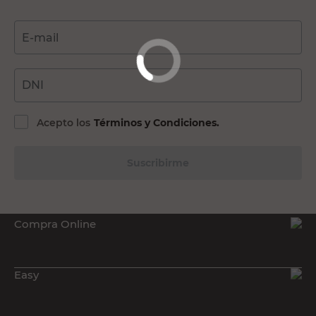
Búsquedas relacionadas a Pequeños Electrodomésticos:
E-mail
Cafeteras y pavas
Licuadoras
DNI
Freidoras de aire
Batidoras y procesadoras
Acepto los
Términos y Condiciones.
Suscribirme
Compra Online
Easy