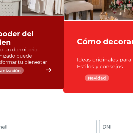
poder del
Cómo decorar
den
 un dormitorio
nizado puede
Ideas originales para
sformar tu bienestar
Estilos y consejos.
anización
Navidad
ail
DNI