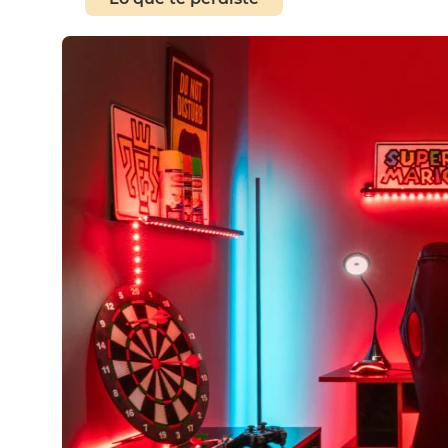
sillas
ceramica
vanitory