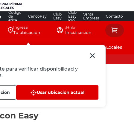
Código
Club
Club
Venta
de
CencoPay
Easy
Contacto
Easy
Empresa
ética
Pro
Ingresá
¡Hola!
Tu ubicación
Iniciá sesión
Servicios de instalaciones
Locales
e para verificar disponibilidad y
a.
ación
Usar ubicación actual
 con Easy