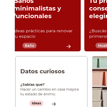
Baños
Tu pr
minimalistas y
conse
funcionales
elegi
Ideas prácticas para renovar
¿Buscás 
tu espacio
primero
Baño
Mueb
Datos curiosos
¿Sabías que?
Hacer un cambio en casa mejora
tu estado de ánimo.
Ideas