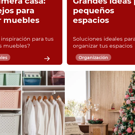
imera casa:
Grandes ideas 
jos para
pequeños
r muebles
espacios
inspiración para tus
Soluciones ideales par
s muebles?
organizar tus espacios
les
Organización