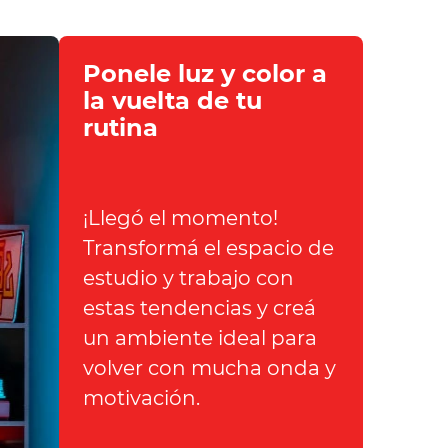
Ponele luz y color a
la vuelta de tu
rutina
¡Llegó el momento!
Transformá el espacio de
estudio y trabajo con
estas tendencias y creá
un ambiente ideal para
volver con mucha onda y
motivación.