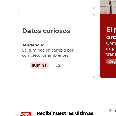
El 
Datos curiosos
or
Cómo
Tendencia:
orga
La iluminación cambia por
tran
completo los ambientes.
Org
Iluminá
E-m
Recibí nuestras últimas