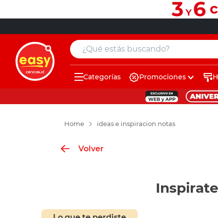
¿Qué estás buscando?
Categorías
Promociones
H
muebles
pintura
Home
ideas e inspiracion notas
escritorio
Volver
puertas
placard
Inspirat
sillon
espejo
Lo que te perdiste