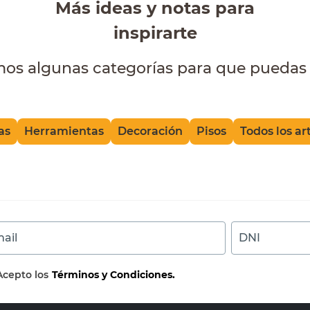
Más ideas y notas para
inspirarte
mos algunas categorías para que puedas 
as
Herramientas
Decoración
Pisos
Todos los ar
ail
DNI
Acepto los
Términos y Condiciones.