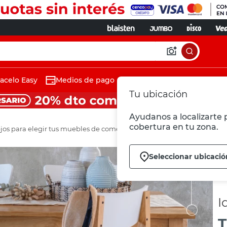
acelo Easy
Medios de pago
Tu ubicación
Ayudanos a localizarte p
cobertura en tu zona.
jos para elegir tus muebles de comedor
Seleccionar ubicació
I
T