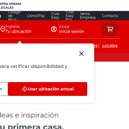
Código
Club
Club
Venta
de
CencoPay
Easy
Contacto
Easy
Empresa
ética
Pro
Ingresá
¡Hola!
Tu ubicación
Iniciá sesión
Servicios de instalaciones
Locales
ara verificar disponibilidad y
n
Usar ubicación actual
deas e inspiración
u primera casa,