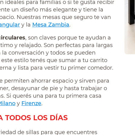
n ideales para familias o si te gusta recibir
ente un diseño más elegante y tiene la
pacio. Nuestras mesas que seguro te van
angular
y la
Mesa Zambia
.
circulares
, son claves porque te ayudan a
imo y relajado. Son perfectas para largas
n la conversación y todos se pueden
a este estilo tenés que sumar a tu carrito
na y lista para vestir tu primer comedor.
e permiten ahorrar espacio y sirven para
er, desayunar de pie y hasta trabajar o
as. Si querés una para tu primera casa
Milano
y
Firenze
.
A TODOS LOS DÍAS
iedad de sillas para que encuentres