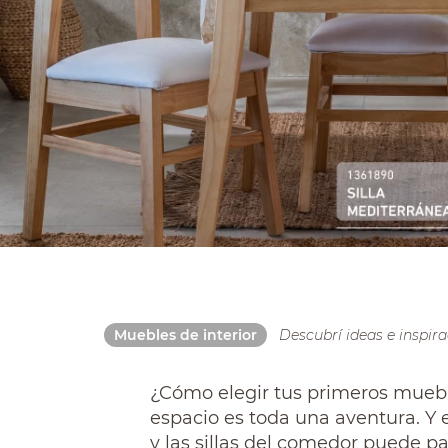
sillas
vanitory
ceramica
Descubrí ideas e inspir
Muebles de interior
¿Cómo elegir tus primeros muebl
espacio es toda una aventura. Y e
y las sillas del comedor puede pa