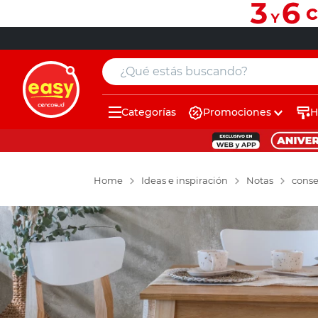
¿Qué estás buscando?
Categorías
Promociones
H
muebles
pintura
Home
Ideas e inspiración
Notas
conse
escritorio
puertas
placard
sillon
espejo