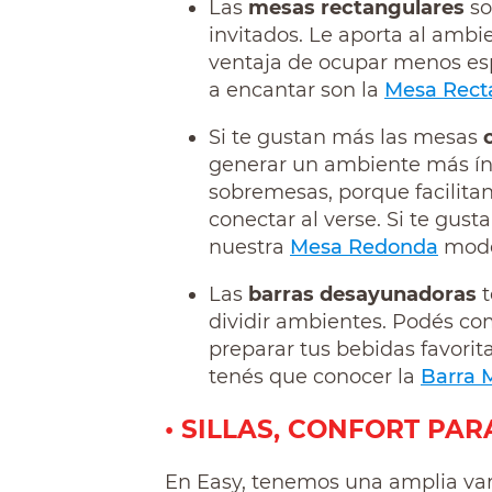
Las
mesas rectangulares
so
invitados. Le aporta al ambi
ventaja de ocupar menos es
a encantar son la
Mesa Rect
Si te gustan más las mesas
generar un ambiente más ínt
sobremesas, porque facilita
conectar al verse. Si te gust
nuestra
Mesa Redonda
moder
Las
barras desayunadoras
t
dividir ambientes. Podés com
preparar tus bebidas favorit
tenés que conocer la
Barra 
• SILLAS, CONFORT PAR
En Easy, tenemos una amplia var