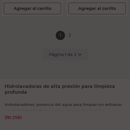
Agregar al carrito
Agregar al carrito
1
2
Página
1
de
2
Hidrolavadoras de alta presión para limpieza
profunda
Hidrolavadoras: potencia del agua para limpiar sin esfuerzo
Las
hidrolavadoras
proyectan agua a alta presión,
multiplicando la fuerza de limpieza del chorro para quitar
Ver más
suciedad, grasa, hongos y pintura de superficies sin raspar
ni frotar. Con el accesorio correcto, limpian autos, pisos,
fachadas, decks, mobiliario de exterior y más. Forman
parte de la categoría de
herramientas estacionarias
.