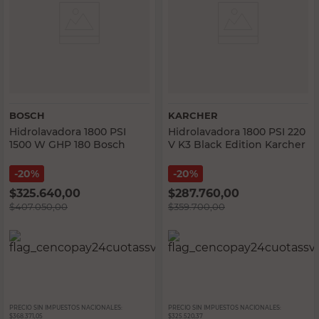
BOSCH
KARCHER
Hidrolavadora 1800 PSI
Hidrolavadora 1800 PSI 220
1500 W GHP 180 Bosch
V K3 Black Edition Karcher
20%
20%
$
325.640,00
$
287.760,00
$
407.050,00
$
359.700,00
PRECIO SIN IMPUESTOS NACIONALES:
PRECIO SIN IMPUESTOS NACIONALES:
$368.371,05
$325.520,37