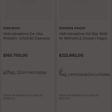
DAEWOO
DOWEN PAGIO
Hidrolavadora De Alta
Hidrolavadora 140 Bar 1600
Presión- DAX1130 Daewoo
W 9994414.2 Dowen Pagio
$
165.700,00
$
222.882,00
PRECIO SIN IMPUESTOS NACIONALES:
PRECIO SIN IMPUESTOS NACIONALES:
$149.954,76
$201.703,17