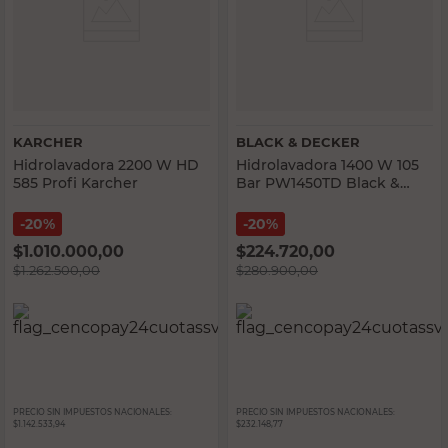
KARCHER
BLACK & DECKER
Hidrolavadora 2200 W HD
Hidrolavadora 1400 W 105
585 Profi Karcher
Bar PW1450TD Black &
Decker
20%
20%
$
1.010.000,00
$
224.720,00
$
1.262.500,00
$
280.900,00
PRECIO SIN IMPUESTOS NACIONALES:
PRECIO SIN IMPUESTOS NACIONALES:
$1.142.533,94
$232.148,77