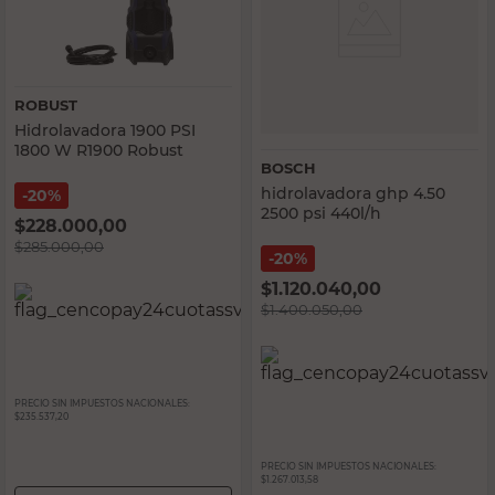
ROBUST
Hidrolavadora 1900 PSI
1800 W R1900 Robust
BOSCH
hidrolavadora ghp 4.50
20%
2500 psi 440l/h
$
228.000,00
$
285.000,00
20%
$
1.120.040,00
$
1.400.050,00
PRECIO SIN IMPUESTOS NACIONALES:
$235.537,20
PRECIO SIN IMPUESTOS NACIONALES:
$1.267.013,58