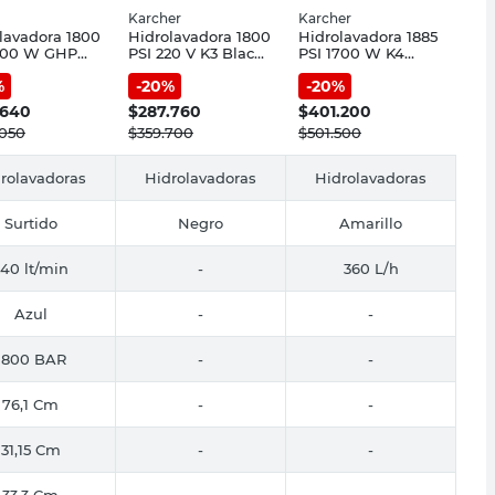
Karcher
Karcher
lavadora 1800
Hidrolavadora 1800
Hidrolavadora 1885
1500 W GHP
PSI 220 V K3 Black
PSI 1700 W K4
osch
Edition Karcher
Karcher
%
-
20
%
-
20
%
.640
$
287.760
$
401.200
.050
$
359.700
$
501.500
rolavadoras
Hidrolavadoras
Hidrolavadoras
Surtido
Negro
Amarillo
40 lt/min
-
360 L/h
Azul
-
-
1800 BAR
-
-
76,1 Cm
-
-
31,15 Cm
-
-