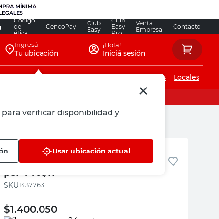
Código
Club
Club
Venta
de
CencoPay
Easy
Contacto
Easy
Empresa
ética
Pro
Ingresá
¡Hola!
Tu ubicación
Iniciá sesión
Servicios de instalaciones
Locales
para verificar disponibilidad y
Bosch
ión
Usar ubicación actual
hidrolavadora ghp 4.50 2500
psi 440l/h
:
1437763
$
1.400.050