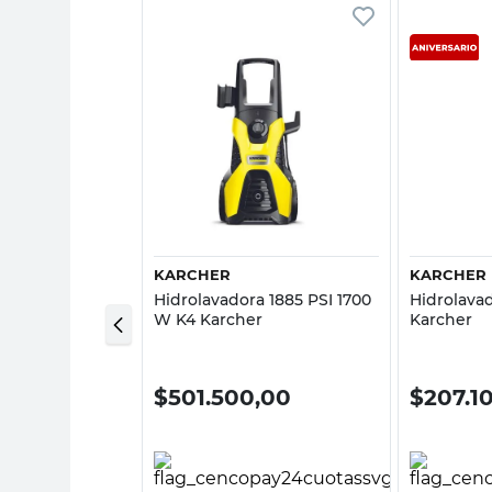
sta rápida
Vista rápida
KARCHER
KARCHER
a 1650 PSI 1700
Hidrolavadora 1885 PSI 1700
Hidrolava
CC003 Mc
W K4 Karcher
Karcher
0,00
$
501.500,00
$
207.1