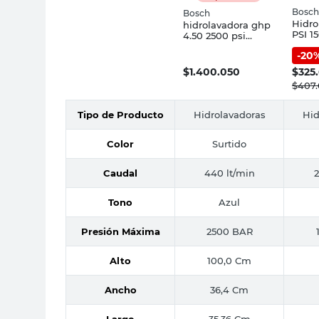
Bosch
Bosch
Hidro
hidrolavadora ghp
PSI 
4.50 2500 psi
180 B
440l/h
-
20
$
1.400.050
$
325
$
407
Tipo de Producto
Hidrolavadoras
Hid
Color
Surtido
Caudal
440 lt/min
2
Tono
Azul
Presión Máxima
2500 BAR
Alto
100,0 Cm
Ancho
36,4 Cm