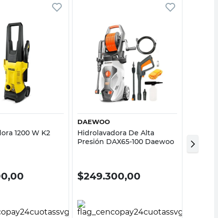
Vista rápida
Vista rápida
DAEWOO
ROBUS
dora 1200 W K2
Hidrolavadora De Alta
Hidrola
Presión DAX65-100 Daewoo
W R150
00,00
$
249.300,00
$
238