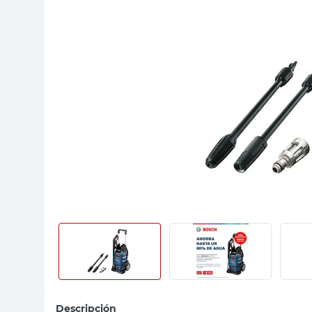
sillon
vanitory
ceramica
Descripción