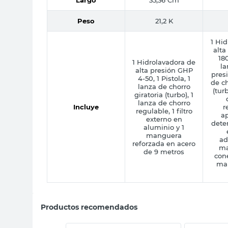
Largo
35,36 Cm
Peso
21,2 K
1 Hid
alta
180
1 Hidrolavadora de
la
alta presión GHP
presi
4-50, 1 Pistola, 1
de ch
lanza de chorro
(tur
giratoria (turbo), 1
lanza de chorro
Incluye
r
regulable, 1 filtro
ap
externo en
deter
aluminio y 1
manguera
ad
reforzada en acero
ma
de 9 metros
cone
ma
Productos recomendados