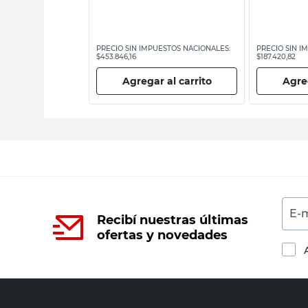
ESTOS NACIONALES:
PRECIO SIN IMPUESTOS NACIONALES:
PRECIO SIN I
$453.846,16
$187.420,82
 al carrito
Agregar al carrito
Agreg
E-m
Recibí nuestras últimas
ofertas y novedades