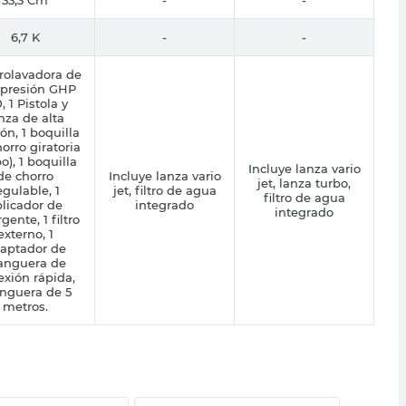
33,3 Cm
-
-
6,7 K
-
-
rolavadora de
 presión GHP
, 1 Pistola y
nza de alta
ón, 1 boquilla
orro giratoria
bo), 1 boquilla
Incluye lanza vario
de chorro
Incluye lanza vario
jet, lanza turbo,
egulable, 1
jet, filtro de agua
filtro de agua
licador de
integrado
integrado
gente, 1 filtro
externo, 1
aptador de
nguera de
xión rápida,
nguera de 5
metros.