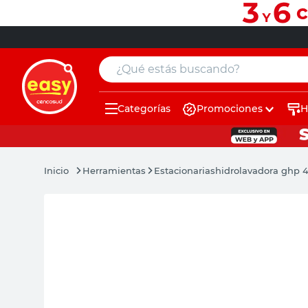
¿Qué estás buscando?
Categorías
Promociones
H
muebles
pintura
Herramientas
Estacionarias
hidrolavadora ghp 4
escritorio
puertas
placard
espejo
sillas