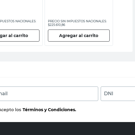
MPUESTOS NACIONALES:
PRECIO SIN IMPUESTOS NACIONALES:
PRECIO SI
$225.610,86
$197.355,38
ar al carrito
Agregar al carrito
Ag
ail
DNI
Acepto los
Términos y Condiciones.