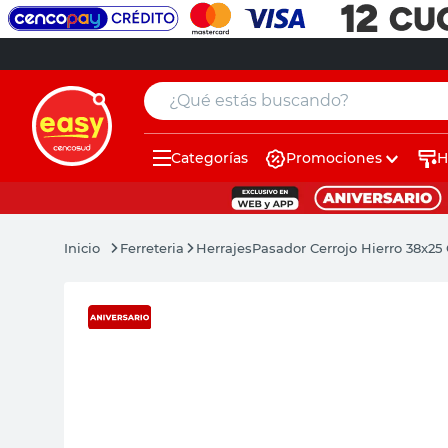
¿Qué estás buscando?
Categorías
Promociones
H
muebles
pintura
Ferreteria
Herrajes
Pasador Cerrojo Hierro 38x25
escritorio
puertas
placard
sillon
espejo