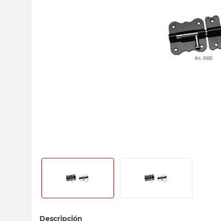
sillas
vanitory
ceramica
Descripción