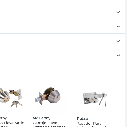
rthy
Mc Carthy
Trabex
jo Llave Satín
Cerrojo Llave
Pasador Para
rthy
Satinado Mariposa