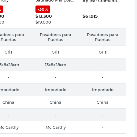
Aplicar Cromado
Mc Carthy
Trabex
%
-
30
%
00
$
13.300
$
61.915
00
$
19.000
adores para
Pasadores para
Pasadores para
Puertas
Puertas
Puertas
Gris
Gris
Gris
13x8x28cm
13x8x28cm
-
-
-
-
Importado
Importado
Importado
China
China
China
-
-
-
Mc Carthy
Mc Carthy
-