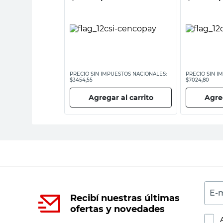
ESTOS NACIONALES:
PRECIO SIN IMPUESTOS NACIONALES:
PRECIO SIN I
$3454,55
$7024,80
 al carrito
Agregar al carrito
Agreg
E-m
Recibí nuestras últimas
ofertas y novedades