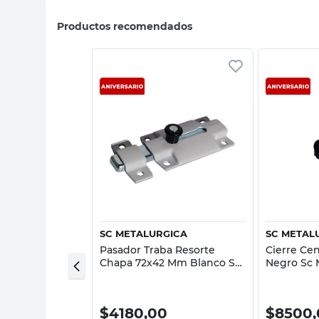
Productos recomendados
sta rápida
Vista rápida
GICA
SC METALURGICA
SC METAL
a Resorte 80
Pasador Traba Resorte
Cierre Cen
c Metalurgica
Chapa 72x42 Mm Blanco Sc
Negro Sc 
Metalurgica
0
$
4180,00
$
8500,