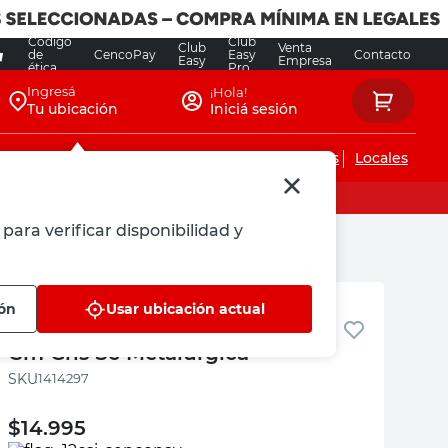
Código
Club
Club
Venta
de
CencoPay
Easy
Contacto
Easy
Empresa
ética
Pro
Ingresá
¡Hola!
Tu ubicación
Iniciá sesión
Servicios de instalaciones
Locales
para verificar disponibilidad y
Sc Metalurgica
ión
Usar ubicación actual
Pasador Cerrojo Hierro 38x25
Cm Gris Sc Metalurgica
:
1414297
$
14.995