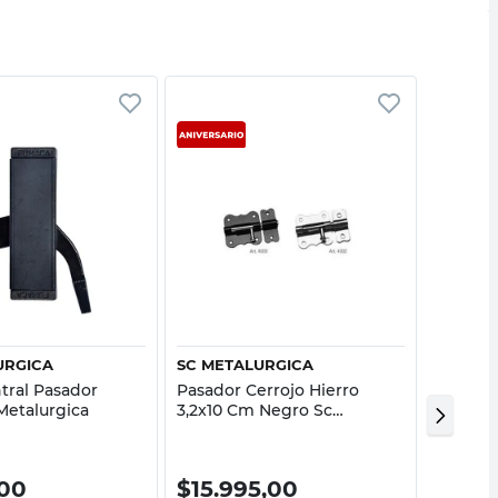
Vista rápida
Vista rápida
URGICA
SC METALURGICA
SC MET
tral Pasador
Pasador Cerrojo Hierro
Soporte
Metalurgica
3,2x10 Cm Negro Sc
Mm Sc 
Metalurgica
00
$
15.995,00
$
994