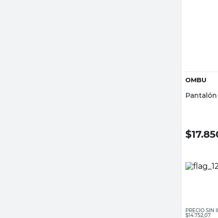
OMBU
Pantalón
$
17.85
PRECIO SIN
$14.752,07