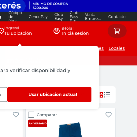
Código
Club
Club
Venta
de
CencoPay
Easy
Contacto
Easy
Empresa
ética
Pro
Ingresá
¡Hola!
Tu ubicación
Iniciá sesión
Servicios de instalaciones
Locales
ara verificar disponibilidad y
n
Usar ubicación actual
Comparar