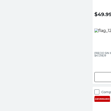
$
49.9
PRECIO SIN
$41.318,19
Comp