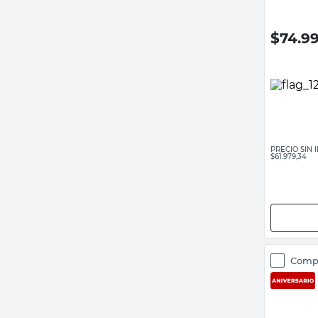
$
74.9
PRECIO SIN
$61.979,34
Comp