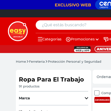
¿Qué estás buscando?
Categorías
Promociones
H
muebles
pintura
Home
Ferreteria
Protección Personal y Seguridad
escritorio
puertas
Ropa Para El Trabajo
placard
91
productos
Comp
sillon
Marca
espejo
Ayre Libre
(
28
)