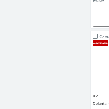
$6524,80
Comp
DP
Delantal