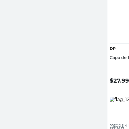
DP
Capa de L
$
27.9
PRECIO SIN
$23.136,37