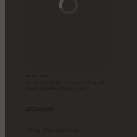
AYRE LIBRE
Camisa de Trabajo Algodón Talle 48
Azul Carpintero Ayre Libre
$
33.900,00