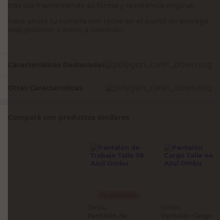
tras día manteniendo su forma y resistencia original.
Hacé ahora tu compra con retiro en el punto de entrega
más próximo o envío a domicilio.
Características Destacadas
Otras Características
Compará con productos similares
Tu producto
Ombu
Ombu
Pantalón de
Pantalón Cargo