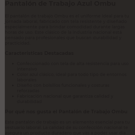
Pantalón de Trabajo Azul Ombu
El pantalón de trabajo Ombu es el uniforme ideal para tu
jornada laboral, fabricado con tela resistente y diseñado
especialmente para brindar comodidad durante largas
horas de uso. Este clásico de la industria nacional está
pensado para profesionales que buscan durabilidad y
practicidad.
Características Destacadas
Confeccionado con tela de alta resistencia para uso
intensivo
Color azul clásico, ideal para todo tipo de entornos
laborales
Diseño con bolsillos funcionales y costuras
reforzadas
Fabricación nacional que garantiza calidad y
durabilidad
Por qué nos gusta el Pantalón de Trabajo Ombu
Este pantalón de trabajo es un elemento esencial para tu
vestuario laboral. La calidad de su confección nacional te
asegura un producto duradero que vas a poder usar día