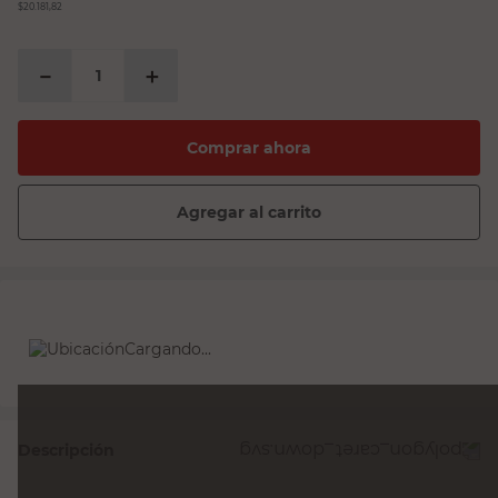
$20.181,82
－
＋
Comprar ahora
Agregar al carrito
Cargando...
Descripción