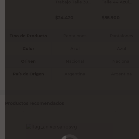
Trabajo Talle 38
Talle 44 Azul
Azul Ombu
Ombu
$
24.420
$
55.900
Tipo de Producto
Pantalones
Pantalones
Color
Azul
Azul
Origen
Nacional
Nacional
País de Origen
Argentina
Argentina
Productos recomendados