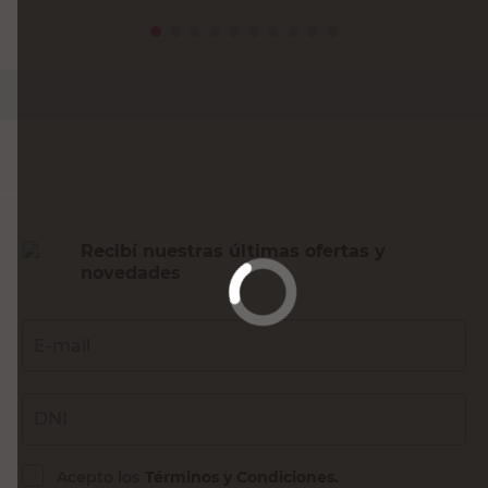
PRECIO SIN IMPUESTOS NACIONALES:
$28.016,53
Agregar al carrito
Recibí nuestras últimas ofertas y
novedades
E-mail
DNI
Acepto los
Términos y Condiciones.