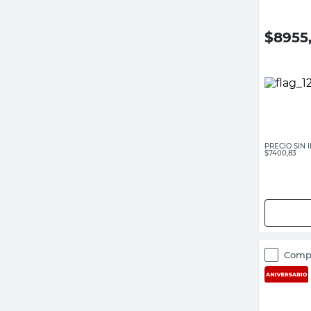
$
8955
PRECIO SIN
$7400,83
Comp