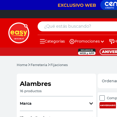
¿Qué estás buscando?
Categorías
Promociones
H
muebles
pintura
Home
Ferreteria
Fijaciones
escritorio
puertas
Alambres
placard
16
productos
Comp
sillon
Marca
espejo
Acindar
(
4
)