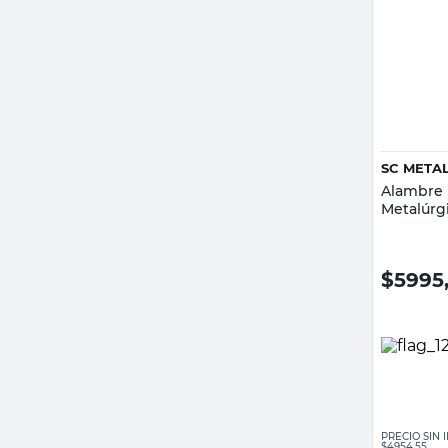
SC META
Alambre 
Metalúrg
$
5995
PRECIO SIN
$4954,55