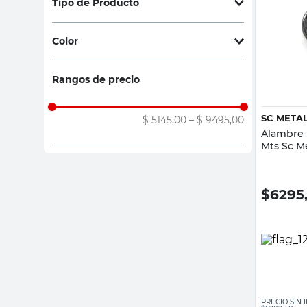
Tipo de Producto
Nagel
(
2
)
sillas
Alambres Acero Negro
(
10
)
Sc Metalurgica
(
10
)
vanitory
Color
Alambres Galvanizados
(
6
)
ceramica
Gris
(
9
)
Rangos de precio
Negro
(
7
)
SC META
$ 5145,00
–
$ 9495,00
Alambre 
Mts Sc M
$
6295
PRECIO SIN