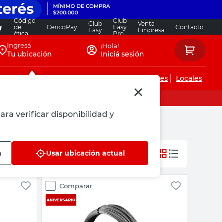
Código
Club
Club
Venta
de
CencoPay
Easy
Contacto
Easy
Empresa
ética
Pro
Ingresá
¡Hola!
Tu ubicación
Iniciá sesión
Servicios de instalaciones
Locales
ara verificar disponibilidad y
n
Usar ubicación actual
Comparar