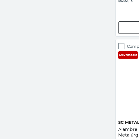
$5202,48
Comp
SC META
Alambre G
Metalúrg