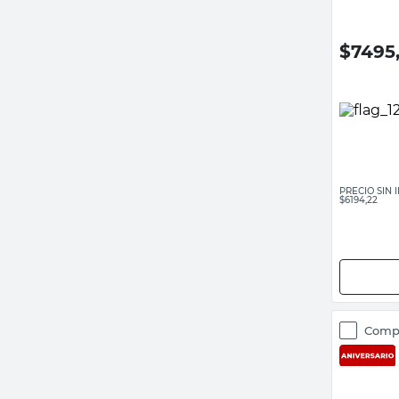
$
7495
PRECIO SIN
$6194,22
Comp