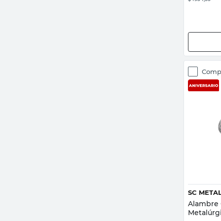
Comp
SC META
Alambre 
Metalúrg