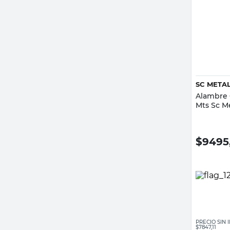
SC META
Alambre 
Mts Sc M
$
9495
PRECIO SIN
$7847,11