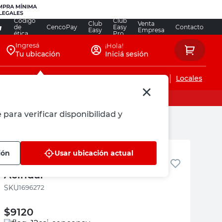
Código
Club
Club
Venta
de
CencoPay
Easy
Contacto
Easy
Empresa
ética
Pro
Ingresá
¡Hola!
Tu ubicación
Iniciá sesión
Servicios de instalaciones
Locales
 para verificar disponibilidad y
Acindar
ión
Usar ubicación actual
Alambre Recocido N°17 1 Kg
Acindar
:
1696272
$
9120