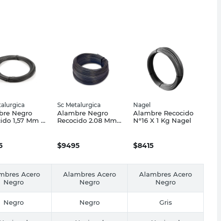
alurgica
Sc Metalurgica
Nagel
bre Negro
Alambre Negro
Alambre Recocido
ido 1,57 Mm X
Recocido 2.08 Mm
N°16 X 1 Kg Nagel
s Sc
x 61 Mts Sc
úrgica
Metalúrgica
5
$
9495
$
8415
mbres Acero
Alambres Acero
Alambres Acero
Negro
Negro
Negro
Negro
Negro
Gris