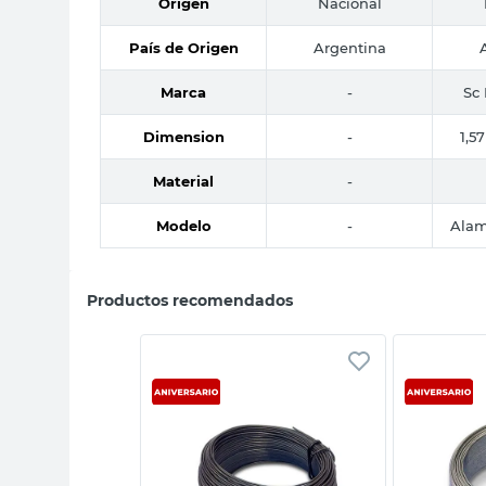
Origen
Nacional
País de Origen
Argentina
Marca
-
Sc 
Dimension
-
1,5
Material
-
Modelo
-
Alam
Productos recomendados