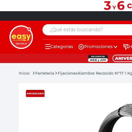
¿Qué estás buscando?
Categorías
Promociones
H
muebles
pintura
Ferreteria
Fijaciones
Alambre Recocido N°17 1 K
escritorio
puertas
placard
sillon
espejo