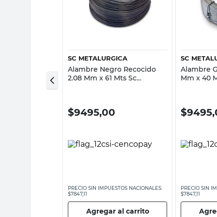
sta rápida
Vista rápida
SC METALURGICA
SC METAL
o N° 16 1.63
Alambre Negro Recocido
Alambre G
 Acindar
2.08 Mm x 61 Mts Sc
Mm x 40 M
Metalúrgica
0
$
9495,00
$
9495,
ESTOS NACIONALES:
PRECIO SIN IMPUESTOS NACIONALES:
PRECIO SIN I
$7847,11
$7847,11
 al carrito
Agregar al carrito
Agreg