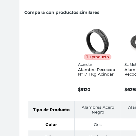
Compará con productos similares
Tu producto
Acindar
Sc Met
Alambre Recocido
Alam
N°17 1 Kg Acindar
Recoc
80 Mt
Metal
$
9120
$
629
Alambres Acero
Ala
Tipo de Producto
Negro
Color
Gris