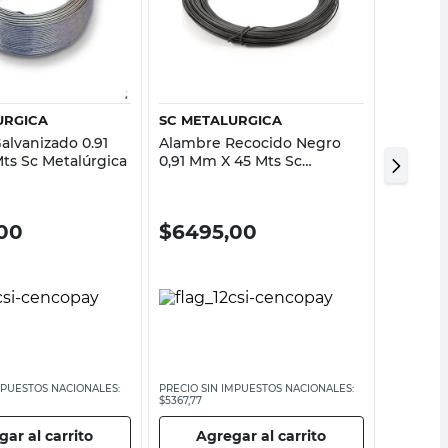
Vista rápida
Vista rápida
URGICA
SC METALURGICA
SC MET
alvanizado 0.91
Alambre Recocido Negro
Alambr
ts Sc Metalúrgica
0,91 Mm X 45 Mts Sc
1,57 Mm
Metalúrgica
Metalúr
00
$
6495,00
$
629
MPUESTOS NACIONALES:
PRECIO SIN IMPUESTOS NACIONALES:
PRECIO SI
$5367,77
$5202,48
ar al carrito
Agregar al carrito
Ag