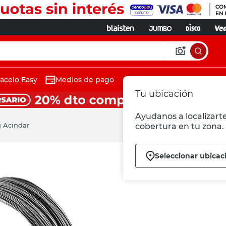
acelo Easy
Medios de pago
Tu ubicación
Ayudanos a localizarte
g Acindar
cobertura en tu zona.
Seleccionar ubicac