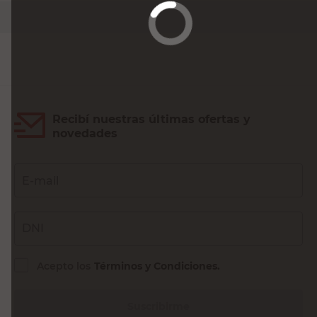
Agregar al carrito
Recibí nuestras últimas ofertas y
novedades
E-mail
DNI
Acepto los
Términos y Condiciones.
Suscribirme