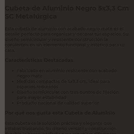
Cubeta de Aluminio Negro 5x3,3 Cm
SC Metalúrgica
Esta cubeta de aluminio con acabado negro mate es el
detalle perfecto para organizar y decorar tus espacios. Su
diseño semicircular y resistente construcción la
convierten en un elemento funcional y estético para tu
casa.
Características Destacadas
Fabricada en aluminio resistente con acabado
negro mate
Medidas compactas de 5x3,3 cm, ideal para
espacios reducidos
Diseño semicircular con tres puntos de fijación
para mayor estabilidad
Producto nacional de calidad superior
Por qué nos gusta esta Cubeta de Aluminio
Esta cubeta es la solución práctica y elegante que
estabas buscando. Su diseño versátil y construcción
durable la hacen perfecta para organizar diferentes