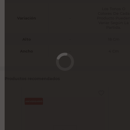
Los Tonos O
Colores De Cada
Variación
-
Producto Puede
Variar Según La
Partida.
Alto
-
18 Cm
Ancho
-
4 Cm
Productos recomendados