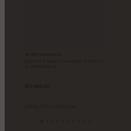
SC METALURGICA
Soporte Z Acero Inoxidable 6 Mm Gris
Sc Metalurgica
$
17.495,00
PRECIO SIN IMPUESTOS NACIONALES:
$14.458,68