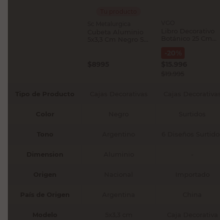
Tu producto
VGO
Sc Metalurgica
Libro Decorativo
Cubeta Aluminio
Botánico 25 Cm
5x3,3 Cm Negro Sc
VGO
Metalurgica
-
20
%
$
8995
$
15.996
$
19.995
Tipo de Producto
Cajas Decorativas
Cajas Decorativa
Color
Negro
Surtidos
Tono
Argentino
6 Diseños Surtido
Dimension
Aluminio
-
Origen
Nacional
Importado
País de Origen
Argentina
China
Modelo
5x3,3 cm
Caja Decorativa