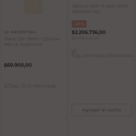
Tablero MDF Trupan 3Mm
1.83X2.60 Mts
20%
LP ARGENTINA
$
2.206.736,00
$
2.758.420,00
Placa Osb 18Mm 1.22X2.44
Mts Lp Argentina
$
69.900,00
PRECIO SIN IMPUESTOS NACIONALES:
$2.279.685,96
Agregar al carrito
PRECIO SIN IMPUESTOS NACIONALES:
$57.768,60