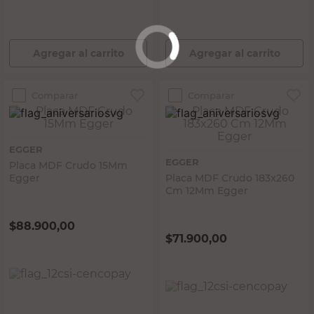
Agregar al carrito
Agregar al carrito
Comparar
Comparar
EGGER
EGGER
Placa MDF Crudo 15Mm
Egger
Placa MDF Crudo 183x260
Cm 12Mm Egger
$
88.900,00
$
71.900,00