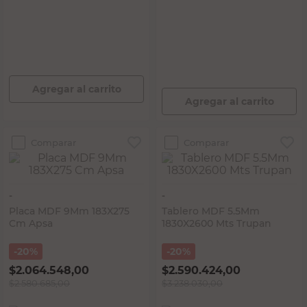
PRECIO SIN IMPUESTOS NACIONALES:
$73.471,08
PRECIO SIN IMPUESTOS NACIONALES:
$59.421,49
Agregar al carrito
Agregar al carrito
Comparar
Comparar
-
-
Placa MDF 9Mm 183X275
Tablero MDF 5.5Mm
Cm Apsa
1830X2600 Mts Trupan
20%
20%
$
2.064.548,00
$
2.590.424,00
$
2.580.685,00
$
3.238.030,00