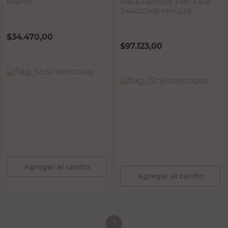
Marrón
Placa Fenólico Film Face
244x122x18 Mm 2.5S
$
34.470,00
$
97.123,00
PRECIO SIN IMPUESTOS NACIONALES:
$28.487,61
PRECIO SIN IMPUESTOS NACIONALES:
$80.266,95
Agregar al carrito
Agregar al carrito
1