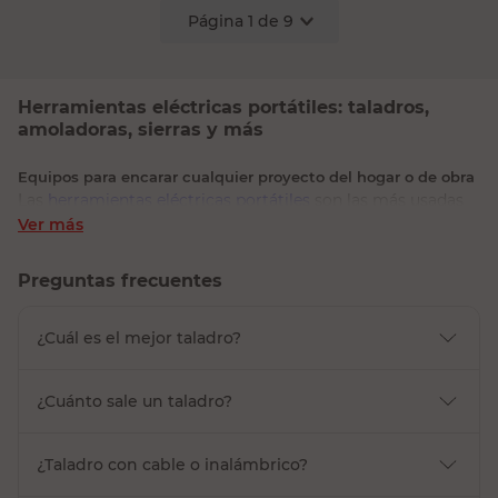
Página
1
de
9
Herramientas eléctricas portátiles: taladros,
amoladoras, sierras y más
Equipos para encarar cualquier proyecto del hogar o de obra
Las
herramientas eléctricas portátiles
son las más usadas
en obras, talleres y arreglos del hogar porque combinan
Ver más
potencia y movilidad. En Easy encontrás taladros y
atornilladores, amoladoras angulares, sierras circulares y
caladoras, hidrolavadoras, lijadoras y pistolas de calor.
Preguntas frecuentes
Esta línea forma parte de la categoría de
herramientas
,
¿Cuál es el mejor taladro?
donde también vas a encontrar
herramientas manuales
,
herramientas estacionarias para taller
y
cajas de
herramientas y bancos de trabajo
.
¿Cuánto sale un taladro?
Taladros, atornilladores y amoladoras
Los taladros son la base de cualquier kit: sirven para
¿Taladro con cable o inalámbrico?
perforar madera, metal y mampostería (con percusión) y