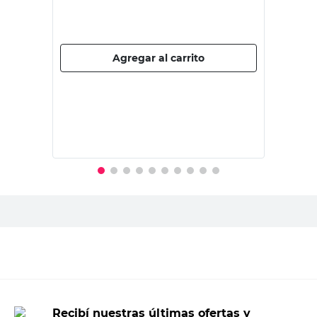
RICCHEZZE
Biblioteca 68x39x180Cm Melamina
Hickory Otto Ricchezze
25%
$
126.750,00
$
169.000,00
PRECIO SIN IMPUESTOS NACIONALES:
$139.669,43
Agregar al carrito
Recibí nuestras últimas ofertas y