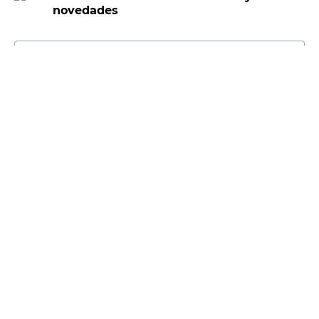
novedades
E-mail
DNI
Acepto los
Términos y Condiciones.
Suscribirme
Compra Online
Easy