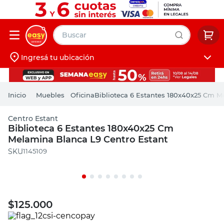
Buscar
Ingresá tu ubicación
muebles
Iniciá sesión
pintura
Muebles
Oficina
Biblioteca 6 Estantes 180x40x25 Cm M
escritorio
Centro Estant
puertas
Biblioteca 6 Estantes 180x40x25 Cm
Melamina Blanca L9 Centro Estant
placard
:
1145109
$
125.000