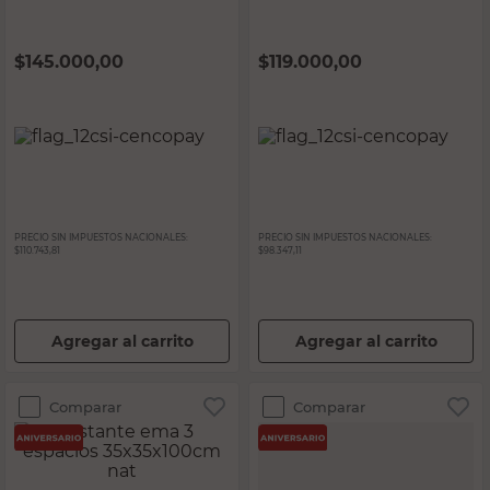
Melamina Blanco BL6006
Blanco Emma Torre
Fiplasto
M+Design
$
145.000,00
$
119.000,00
PRECIO SIN IMPUESTOS NACIONALES:
PRECIO SIN IMPUESTOS NACIONALES:
$110.743,81
$98.347,11
Agregar al carrito
Agregar al carrito
Comparar
Comparar