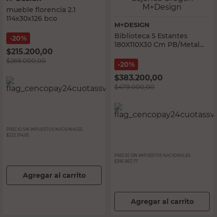
mueble florencia 2.1
114x30x126 bco
M+DESIGN
Biblioteca 5 Estantes
20%
180X110X30 Cm PB/Metal
$
215.200,00
Marrón 2 Cajones Oregón
$
269.000,00
M+Design
20%
$
383.200,00
$
479.000,00
PRECIO SIN IMPUESTOS NACIONALES:
$222.314,05
PRECIO SIN IMPUESTOS NACIONALES:
$395.867,77
Agregar al carrito
Agregar al carrito