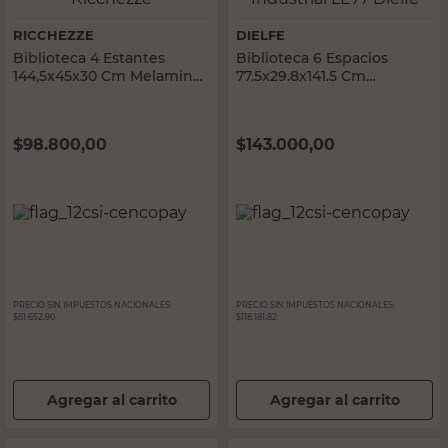
RICCHEZZE
DIELFE
Biblioteca 4 Estantes
Biblioteca 6 Espacios
144,5x45x30 Cm Melamina
77.5x29.8x141.5 Cm
Pino Mesina Ricchezze
Melamina Atakama
Industrial LE77 Dielfe
$
98.800,00
$
143.000,00
PRECIO SIN IMPUESTOS NACIONALES:
PRECIO SIN IMPUESTOS NACIONALES:
$81.652,90
$118.181,82
Agregar al carrito
Agregar al carrito