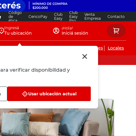
Código
Club
Club
Venta
de
CencoPay
Easy
Contacto
Easy
Empresa
ética
Pro
Ingresá
¡Hola!
Tu ubicación
Iniciá sesión
Servicios de instalaciones
Locales
ara verificar disponibilidad y
n
Usar ubicación actual