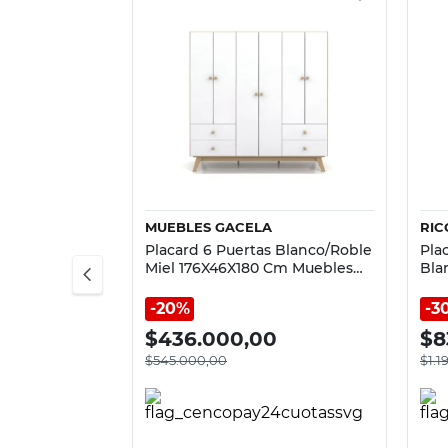
Vista rápida
MUEBLES GACELA
RIC
Placard 6 Puertas Blanco/Roble
Pla
Miel 176X46X180 Cm Muebles
Bla
Gacela
Ric
20%
3
$
436.000,00
$
8
$
545.000,00
$
1.