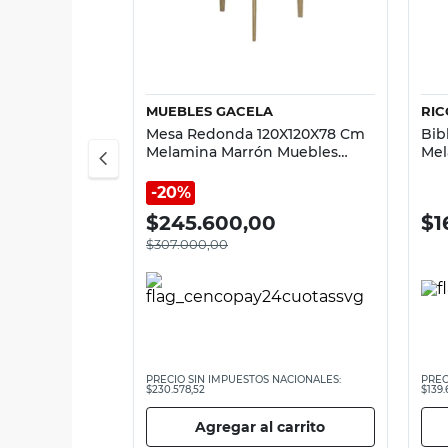
Vista rápida
MUEBLES GACELA
RIC
Mesa Redonda 120X120X78 Cm
Bib
Melamina Marrón Muebles
Mel
Gacela
Ric
20%
$
245.600,00
$
1
$
307.000,00
PRECIO SIN IMPUESTOS NACIONALES:
PREC
$230.578,52
$139.
Agregar al carrito