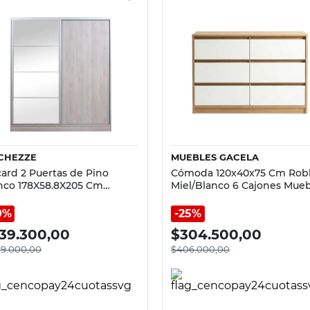
Vista rápida
Vista rápida
CHEZZE
MUEBLES GACELA
card 2 Puertas de Pino
Cómoda 120x40x75 Cm Rob
nco 178X58.8X205 Cm
Miel/Blanco 6 Cajones Mueb
chezze
Gacela
0%
25%
39.300,00
$
304.500,00
199.000,00
$
406.000,00