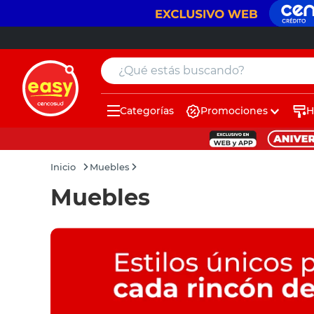
¿Qué estás buscando?
Categorías
Promociones
H
muebles
pintura
Muebles
escritorio
Muebles
puertas
placard
sillon
espejo