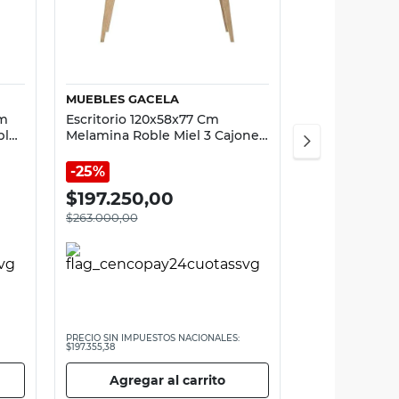
Vista rápida
MUEBLES GACELA
Cm
Escritorio 120x58x77 Cm
bles
Melamina Roble Miel 3 Cajones
Muebles Gacela
25%
$
197.250,00
$
263.000,00
PRECIO SIN IMPUESTOS NACIONALES:
$197.355,38
Agregar al carrito