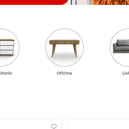
itorio
Oficina
Liv