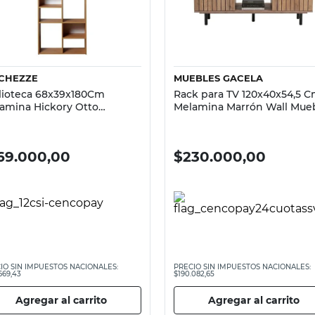
Vista rápida
Vista rápida
CHEZZE
MUEBLES GACELA
lioteca 68x39x180Cm
Rack para TV 120x40x54,5 
amina Hickory Otto
Melamina Marrón Wall Mue
chezze
Gacela
69.000,00
$
230.000,00
IO SIN IMPUESTOS NACIONALES:
PRECIO SIN IMPUESTOS NACIONALES:
669,43
$190.082,65
Agregar al carrito
Agregar al carrito