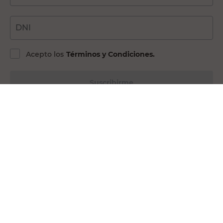
DNI
Acepto los
Términos y Condiciones.
Suscribirme
Compra Online
Easy
Ayuda