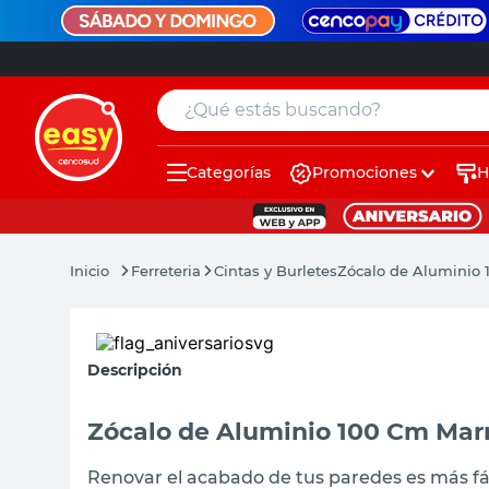
¿Qué estás buscando?
Categorías
Promociones
H
muebles
pintura
Ferreteria
Cintas y Burletes
Zócalo de Aluminio 
escritorio
puertas
Descripción
placard
espejo
Zócalo de Aluminio 100 Cm Mar
sillas
Renovar el acabado de tus paredes es más fác