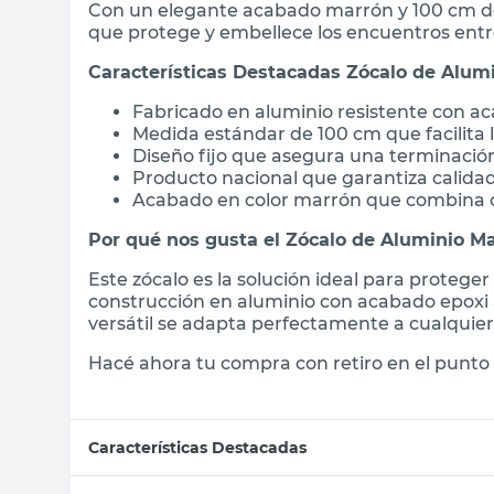
Con un elegante acabado marrón y 100 cm de 
sillon
que protege y embellece los encuentros entre
vanitory
Características Destacadas Zócalo de Alum
ceramica
Fabricado en aluminio resistente con ac
Medida estándar de 100 cm que facilita l
Diseño fijo que asegura una terminación
Producto nacional que garantiza calidad
Acabado en color marrón que combina co
Por qué nos gusta el Zócalo de Aluminio M
Este zócalo es la solución ideal para protege
construcción en aluminio con acabado epoxi a
versátil se adapta perfectamente a cualquie
Hacé ahora tu compra con retiro en el punto 
Características Destacadas