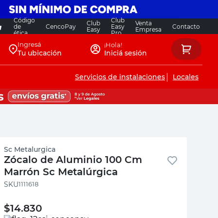
Código
Club
Club
Venta
de
CencoPay
Easy
Contacto
Easy
Empresa
ética
Pro
Ingresá
¡Hola!
Tu ubicación
Iniciá sesión
Servicios de instalaciones
Locales
Sc Metalurgica
Zócalo de Aluminio 100 Cm
Marrón Sc Metalúrgica
:
1111618
$
14.830