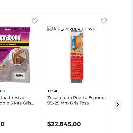
Vista rápida
Vista rápida
ND
TESA
SC MET
utoadhesivo
Zócalo para Puerta Espuma
Zócalo 
ble 5 Mts Gris
95x25 Mm Gris Tesa
Sc Meta
d
00
$
22.845,00
$
989