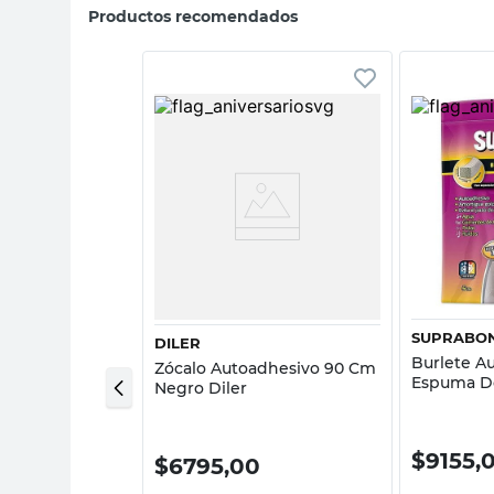
Productos recomendados
sta rápida
Vista rápida
SUPRABO
DILER
adhesivo 5 Mts
Burlete A
Zócalo Autoadhesivo 90 Cm
rabond
Espuma Do
Negro Diler
Suprabon
0
$
9155,
$
6795,00