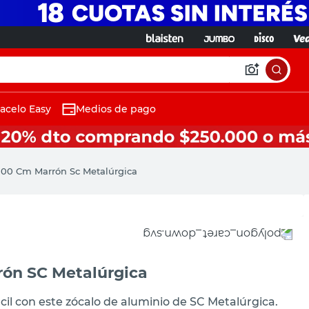
acelo Easy
Medios de pago
100 Cm Marrón Sc Metalúrgica
rón SC Metalúrgica
il con este zócalo de aluminio de SC Metalúrgica.