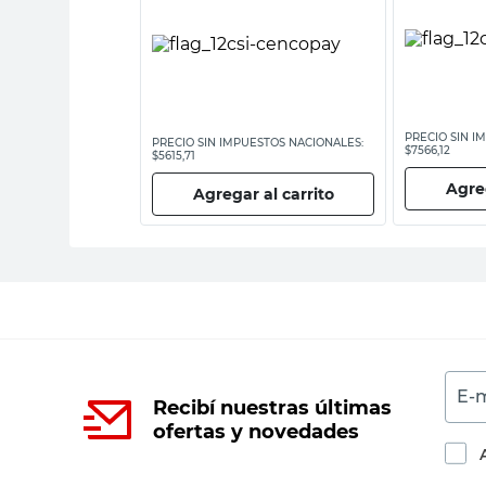
ESTOS NACIONALES:
PRECIO SIN I
PRECIO SIN IMPUESTOS NACIONALES:
$7566,12
$5615,71
 al carrito
Agreg
Agregar al carrito
E-m
Recibí nuestras últimas
ofertas y novedades